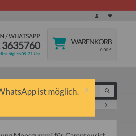
N / WHATSAPP
WARENKORB
 3635760
0,00 €
line täglich 09-21 Uhr
x
 WhatsApp ist möglich.
nkreuzer (Meterware)
tung Moosgummi für Camptourist