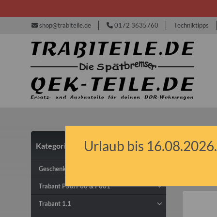
shop@trabiteile.de
0172 3635760
Techniktipps
Urlaub bis 16.08.2026.
Kategorien
IFA
Geschenkideen & Gutscheine
Trabant P50/P60 & P601
Trabant 1.1