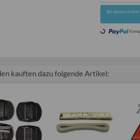
x
Bei diesem Artikel i
Loading...
Kompo
en kauften dazu folgende Artikel: