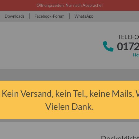
Öffnungszeiten: Nur nach Absprache!
Downloads
Facebook-Forum
WhatsApp
TELEFO
0172
Hot
 Kein Versand, kein Tel., keine Mails,
Vielen Dank.
 Anhänger sonstige
Deckeldichtung Moosgummi für Camptourist und Alpe
Deckeldich