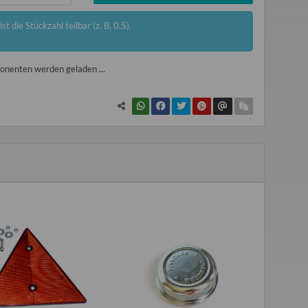
st die Stückzahl teilbar (z. B. 0,5).
nenten werden geladen ...