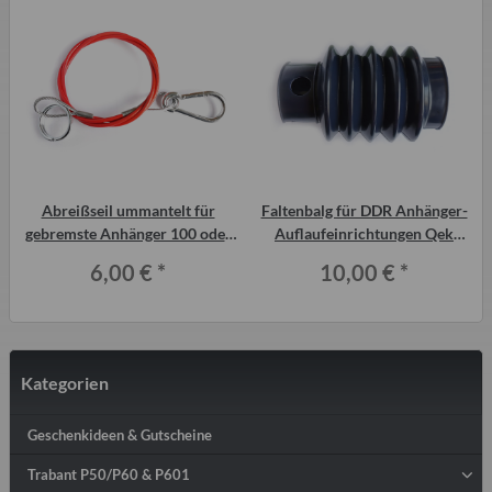
Abreißseil ummantelt für
Faltenbalg für DDR Anhänger-
gebremste Anhänger 100 oder
Auflaufeinrichtungen Qek
120cm
Junior, Aero, 325 usw.
6,00 €
*
10,00 €
*
Kategorien
Geschenkideen & Gutscheine
Trabant P50/P60 & P601