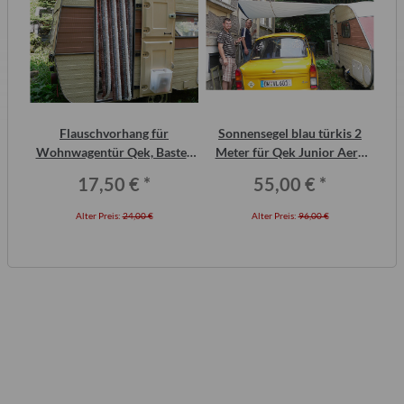
inal
Flauschvorhang für
Sonnensegel blau türkis 2
AT
or,
Wohnwagentür Qek, Bastei,
Meter für Qek Junior Aero
Intercamp etc.
325 Bastei Intercamp
17,50 €
*
55,00 €
*
Alter Preis:
24,00 €
Alter Preis:
96,00 €