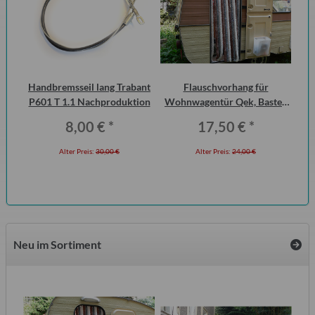
Handbremsseil lang Trabant
Flauschvorhang für
10
P601 T 1.1 Nachproduktion
Wohnwagentür Qek, Bastei,
Mot
Intercamp etc.
8,00 €
*
17,50 €
*
Alter Preis:
30,00 €
Alter Preis:
24,00 €
Neu im Sortiment