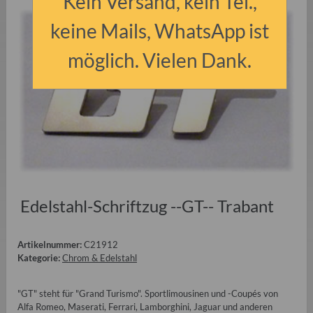
Kein Versand, kein Tel.,
keine Mails, WhatsApp ist
möglich. Vielen Dank.
Edelstahl-Schriftzug --GT-- Trabant
Artikelnummer:
C21912
Kategorie:
Chrom & Edelstahl
"GT" steht für "Grand Turismo". Sportlimousinen und -Coupés von
Alfa Romeo, Maserati, Ferrari, Lamborghini, Jaguar und anderen