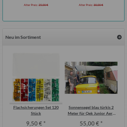
Alter Preis:
25,00 €
Alter Preis:
30,00 €
Neu im Sortiment
inal
Flachsicherungen Set 120
Sonnensegel blau türkis 2
or,
Stück
Meter für Qek Junior Aero
325 Bastei Intercamp
9,50 €
*
55,00 €
*