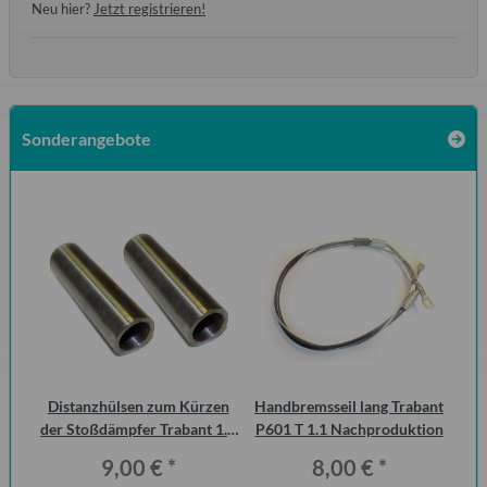
Neu hier?
Jetzt registrieren!
Sonderangebote
Distanzhülsen zum Kürzen
Handbremsseil lang Trabant
der Stoßdämpfer Trabant 1.1
P601 T 1.1 Nachproduktion
W
Vorderachse (Paar)
Q
9,00 €
*
8,00 €
*