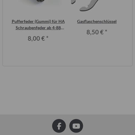
2
Pufferfeder (Gummi) für HA
Gasflaschenschlüssel
ero
Schraubenfeder ab 4-88
8,50 €
*
Trabant P601 und T 1.1
8,00 €
*