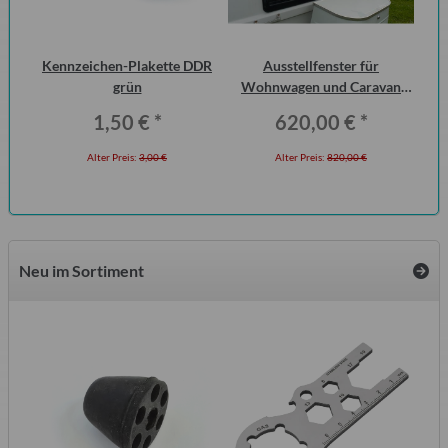
 2
Kennzeichen-Plakette DDR
Ausstellfenster für
Di
ero
grün
Wohnwagen und Caravan
der
QEK Junior vorn Dometic
1,50 €
*
620,00 €
*
Seitz
Alter Preis:
3,00 €
Alter Preis:
820,00 €
Neu im Sortiment