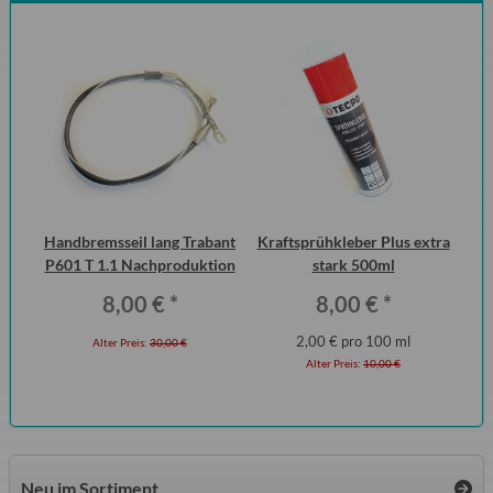
ic-
Handbremsseil lang Trabant
Kraftsprühkleber Plus extra
15
er 5
P601 T 1.1 Nachproduktion
stark 500ml
8,00 €
*
8,00 €
*
2,00 € pro 100 ml
Alter Preis:
30,00 €
Alter Preis:
10,00 €
Neu im Sortiment