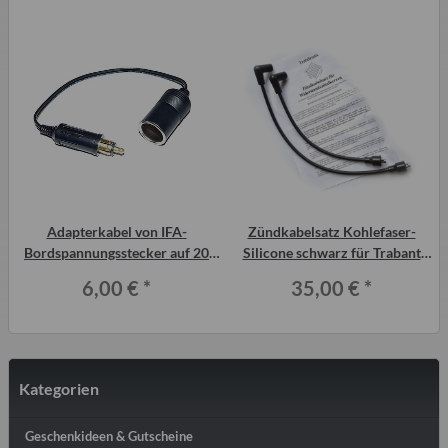
Adapterkabel von IFA-
Zündkabelsatz Kohlefaser-
Bordspannungsstecker auf 20
Silicone schwarz für Trabant
mm Steckdose (Zig. Anzünder)
P601 für
6,00 €
*
35,00 €
*
Widerstandszündkerzen
Kategorien
Geschenkideen & Gutscheine