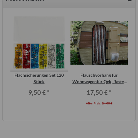
inal
Flachsicherungen Set 120
Flauschvorhang für
Wa
or,
Stück
Wohnwagentür Qek, Bastei,
Intercamp etc.
9,50 €
*
17,50 €
*
Alter Preis:
24,00 €