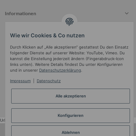
Informationen
Wie wir Cookies & Co nutzen
Gesetzliche Informationen
Durch Klicken auf „Alle akzeptieren“ gestattest Du den Einsatz
folgender Dienste auf unserer Website: YouTube, Vimeo. Du
kannst die Einstellung jederzeit ändern (Fingerabdruck-Icon
links unten). Weitere Details findest Du unter
Konfigurieren
und in unserer
Datenschutzerklärung
.
Impressum
|
Datenschutz
Widerrufsbutton
Alle akzeptieren
* Alle Preise inkl. gesetzlicher USt.
•
Powered by
JTL-Shop
•
JTL5-Template mit
von Templatix
Konfigurieren
Urlaub
Ablehnen