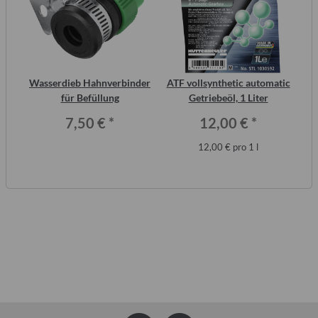
 2
Wasserdieb Hahnverbinder
ATF vollsynthetic automatic
ero
für Befüllung
Getriebeöl, 1 Liter
Wo
7,50 €
*
12,00 €
*
12,00 € pro 1 l