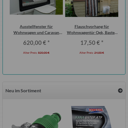
 2
Ausstellfenster für
Flauschvorhang für
15
ero
Wohnwagen und Caravan
Wohnwagentür Qek, Bastei,
QEK Junior vorn Dometic
Intercamp etc.
620,00 €
*
17,50 €
*
Seitz
Alter Preis:
820,00 €
Alter Preis:
24,00 €
Neu im Sortiment