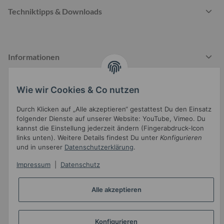
Techniktipps & Downloads
Informationen
Wie wir Cookies & Co nutzen
Gesetzliche Informationen
Durch Klicken auf „Alle akzeptieren“ gestattest Du den Einsatz
folgender Dienste auf unserer Website: YouTube, Vimeo. Du
kannst die Einstellung jederzeit ändern (Fingerabdruck-Icon
links unten). Weitere Details findest Du unter
Konfigurieren
und in unserer
Datenschutzerklärung
.
Impressum
|
Datenschutz
Widerrufsbutton
Alle akzeptieren
* Alle Preise inkl. gesetzlicher USt.
•
Powered by
JTL-Shop
•
JTL5-Template mit
von Templatix
Konfigurieren