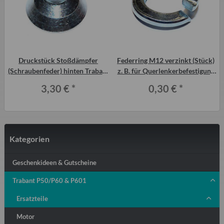
Druckstück Stoßdämpfer
Federring M12 verzinkt (Stück)
(Schraubenfeder) hinten Trabant
z. B. für Querlenkerbefestigung
P601 und T 1.1 ab Bj. 4 88
HA Trabant
3,30 €
*
0,30 €
*
Kategorien
Geschenkideen & Gutscheine
Trabant P50/P60 & P601
Ersatzteile
Motor