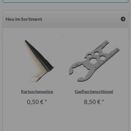
Neu im Sortiment
inal
Kartuschenspitze
Gasflaschenschlüssel
or,
Wo
0,50 €
*
8,50 €
*