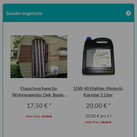
Sonderangebote
urg
Flauschvorhang für
15W-40 Hightec-Motoröl,
Ha
cht
Wohnwagentür Qek, Bastei,
Kanister 5 Liter
P6
Intercamp etc.
17,50 €
*
20,00 €
*
20,00 € pro 1 l
Alter Preis:
24,00 €
Alter Preis:
28,00 €