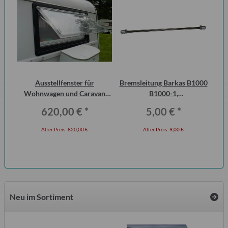
öl,
Ausstellfenster für
Bremsleitung Barkas B1000
Wohnwagen und Caravan
B1000-1,
Wo
QEK Junior vorn Dometic
Erstausrüsterqualität
620,00 €
*
5,00 €
*
Seitz
Alter Preis:
820,00 €
Alter Preis:
9,00 €
Neu im Sortiment