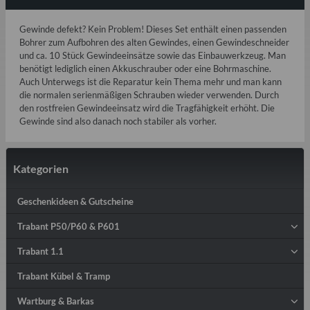
Gewinde defekt? Kein Problem! Dieses Set enthält einen passenden
Bohrer zum Aufbohren des alten Gewindes, einen Gewindeschneider
und ca. 10 Stück Gewindeeinsätze sowie das Einbauwerkzeug. Man
benötigt lediglich einen Akkuschrauber oder eine Bohrmaschine.
Auch Unterwegs ist die Reparatur kein Thema mehr und man kann
die normalen serienmäßigen Schrauben wieder verwenden. Durch
den rostfreien Gewindeeinsatz wird die Tragfähigkeit erhöht. Die
Gewinde sind also danach noch stabiler als vorher.
Kategorien
Geschenkideen & Gutscheine
Trabant P50/P60 & P601
Trabant 1.1
Trabant Kübel & Tramp
Wartburg & Barkas