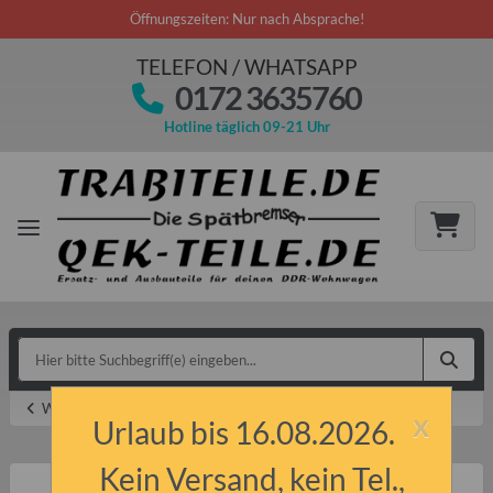
Öffnungszeiten: Nur nach Absprache!
TELEFON / WHATSAPP
0172 3635760
Hotline täglich 09-21 Uhr
Werkzeug
x
Urlaub bis 16.08.2026.
Kein Versand, kein Tel.,