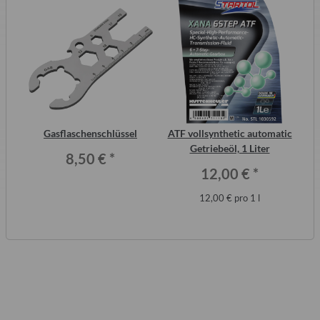
Gasflaschenschlüssel
ATF vollsynthetic automatic
S
Getriebeöl, 1 Liter
Me
8,50 €
*
12,00 €
*
12,00 € pro 1 l