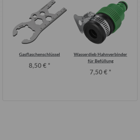
2
Gasflaschenschlüssel
Wasserdieb Hahnverbinder
AT
ero
für Befüllung
8,50 €
*
7,50 €
*