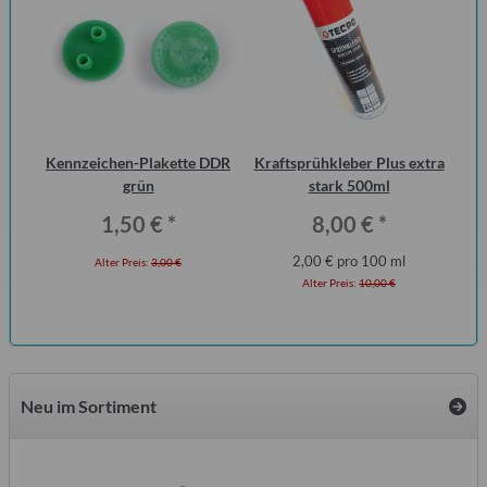
 2
Kennzeichen-Plakette DDR
Kraftsprühkleber Plus extra
Vo
ero
grün
stark 500ml
1.
1,50 €
*
8,00 €
*
2,00 € pro 100 ml
Alter Preis:
3,00 €
Alter Preis:
10,00 €
Neu im Sortiment