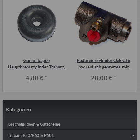
Gummikappe
Radbremszylinder Qek CT6
Hauptbremszylinder Trabant,
hydraulisch gebremst, mit
Wartburg, Qek etc.
Entlüftungsschraube
4,80 €
*
20,00 €
*
Kategorien
Geschenkideen & Gutscheine
Trabant P50/P60 & P601