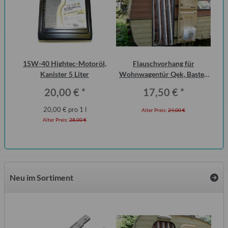
DDR
15W-40 Hightec-Motoröl,
Flauschvorhang für
Kra
Kanister 5 Liter
Wohnwagentür Qek, Bastei,
Intercamp etc.
20,00 €
*
17,50 €
*
20,00 € pro 1 l
Alter Preis:
24,00 €
Alter Preis:
28,00 €
Neu im Sortiment