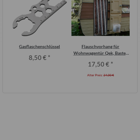
2
Gasflaschenschlüssel
Flauschvorhang für
F
ero
Wohnwagentür Qek, Bastei,
8,50 €
*
Intercamp etc.
17,50 €
*
Alter Preis:
24,00 €