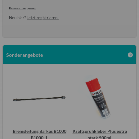
Passwort vergessen
Neu hier?
Jetzt registrieren!
Sonderangebote
 2
Bremsleitung Barkas B1000
Kraftsprühkleber Plus extra
D
ero
B1000-1,
stark 500ml