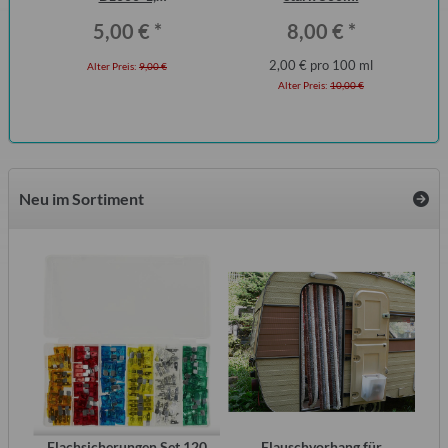
Erstausrüsterqualität
Fl
5,00 €
*
8,00 €
*
2,00 € pro 100 ml
Alter Preis:
9,00 €
Alter Preis:
10,00 €
Neu im Sortiment
inal
Flachsicherungen Set 120
Flauschvorhang für