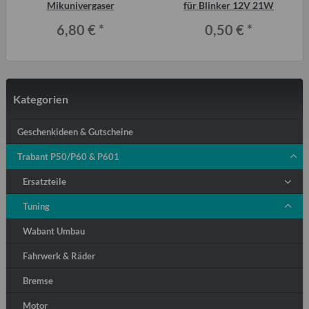
Mikunivergaser
für Blinker 12V 21W
6,80 €
*
0,50 €
*
Kategorien
Geschenkideen & Gutscheine
Trabant P50/P60 & P601
Ersatzteile
Tuning
Wabant Umbau
Fahrwerk & Räder
Bremse
Motor