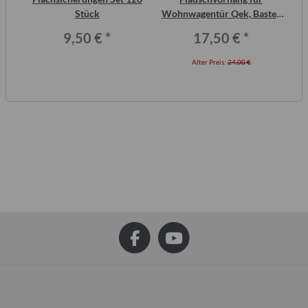
or,
Stück
Wohnwagentür Qek, Bastei,
Intercamp etc.
9,50 €
*
17,50 €
*
Alter Preis:
24,00 €