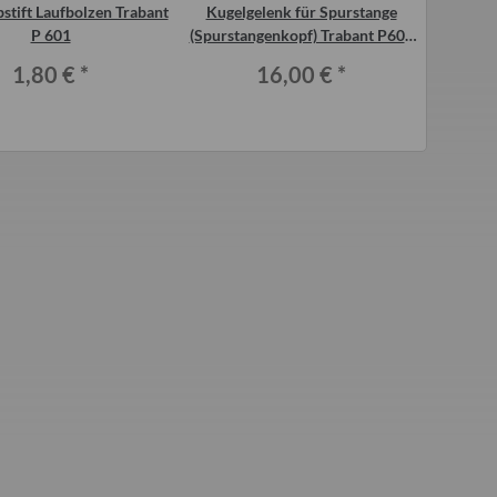
stift Laufbolzen Trabant
Kugelgelenk für Spurstange
Schiene 
P 601
(Spurstangenkopf) Trabant P601
vorn un
und T1.1 aus Ungarn
1,80 €
*
16,00 €
*
a