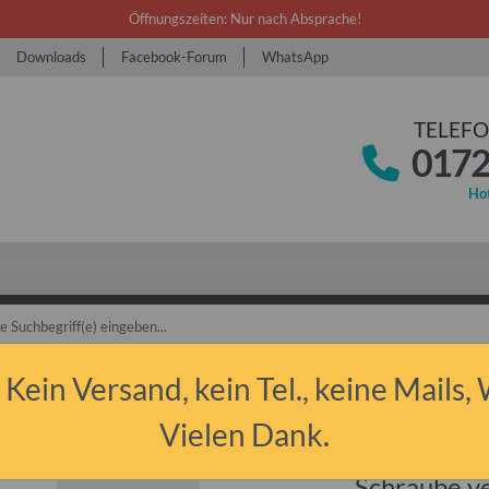
Öffnungszeiten: Nur nach Absprache!
Downloads
Facebook-Forum
WhatsApp
TELEFO
0172
Hot
bant P50/P60 & P601
Ersatzteile
Vorderachse
Schraube verzinkt in
 Kein Versand, kein Tel., keine Mails,
Vielen Dank.
Schraube ve