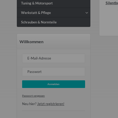
r Blattfederbefestigung
Schraube für untere
Silentb
Tuning & Motorsport
hinten Trabant P50 60
Stoßdämpferaufnahme hinten
Werkstatt & Pflege
601
Trabant 1.1 und P601 ab 4 88
7,00 €
*
1,80 €
*
Schrauben & Normteile
Willkommen
E-Mail-Adresse
Passwort
Anmelden
Passwort vergessen
Neu hier?
Jetzt registrieren!