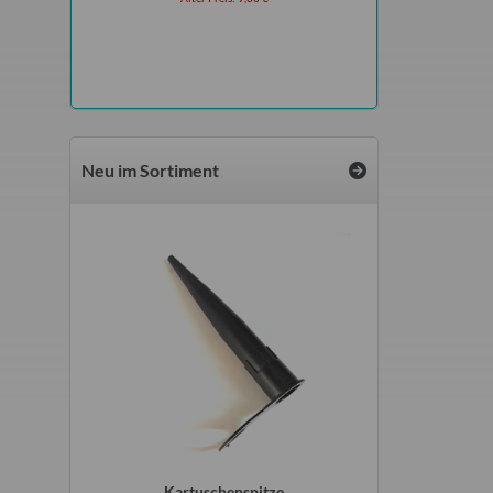
Alter Preis
Neu im Sortiment
2 Meter für
Kartuschenspitze
Flachsicherunge