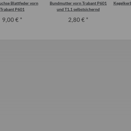
uchse Blattfeder vorn
Bundmutter vorn Trabant P601
Kegelkerb
Trabant P601
und T1.1 selbstsichernd
9,00 €
*
2,80 €
*