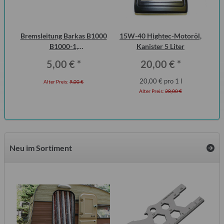
Bremsleitung Barkas B1000
15W-40 Hightec-Motoröl,
S
B1000-1,
Kanister 5 Liter
Me
Erstausrüsterqualität
5,00 €
*
20,00 €
*
20,00 € pro 1 l
Alter Preis:
9,00 €
Alter Preis:
28,00 €
Neu im Sortiment