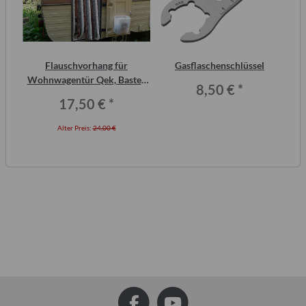
inal
Flauschvorhang für
Gasflaschenschlüssel
or,
Wohnwagentür Qek, Bastei,
8,50 €
*
Intercamp etc.
17,50 €
*
Alter Preis:
24,00 €