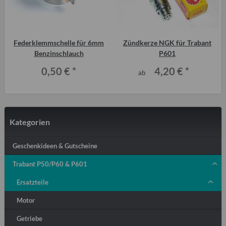
Federklemmschelle für 6mm
Zündkerze NGK für Trabant
Benzinschlauch
P601
0,50 €
*
4,20 €
*
ab
Kategorien
Geschenkideen & Gutscheine
Trabant P50/P60 & P601
Ersatzteile
Motor
Getriebe