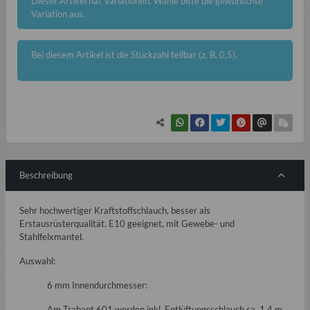
x
Dieser Artikel hat Variationen. Wähle bitte die gewünschte
Variation aus.
x
Bei diesem Artikel ist die Stückzahl teilbar (z. B. 0,5).
Beschreibung
Sehr hochwertiger Kraftstoffschlauch, besser als
Erstausrüsterqualität. E10 geeignet, mit Gewebe- und
Stahlfelxmantel.
Auswahl:
6 mm Innendurchmesser:
Am Trabant 601 werden inkl. Entlüftungsschlauch ca. 1,4 m