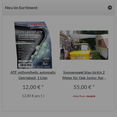
Neu im Sortiment
inal
ATF vollsynthetic automatic
Sonnensegel blau türkis 2
or,
Getriebeöl, 1 Liter
Meter für Qek Junior Aero
325 Bastei Intercamp
12,00 €
*
55,00 €
*
12,00 € pro 1 l
Alter Preis:
96,00 €