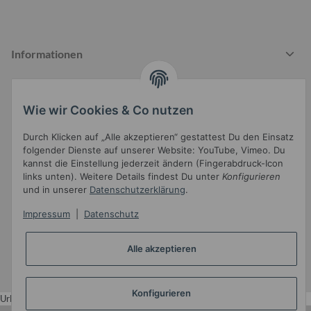
Informationen
Wie wir Cookies & Co nutzen
Gesetzliche Informationen
Durch Klicken auf „Alle akzeptieren“ gestattest Du den Einsatz
folgender Dienste auf unserer Website: YouTube, Vimeo. Du
kannst die Einstellung jederzeit ändern (Fingerabdruck-Icon
links unten). Weitere Details findest Du unter
Konfigurieren
und in unserer
Datenschutzerklärung
.
Impressum
|
Datenschutz
Widerrufsbutton
* Alle Preise inkl. gesetzlicher USt.
Alle akzeptieren
•
Powered by
JTL-Shop
•
JTL5-Template mit
von Templatix
Konfigurieren
Urlaub