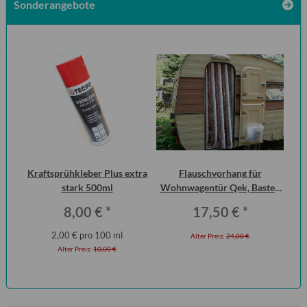
Sonderangebote
Kraftsprühkleber Plus extra
Flauschvorhang für
stark 500ml
Wohnwagentür Qek, Bastei,
W
Intercamp etc.
Q
8,00 €
*
17,50 €
*
2,00 € pro 100 ml
Alter Preis:
24,00 €
Alter Preis:
10,00 €