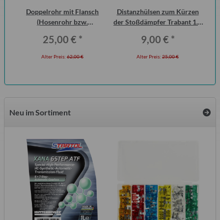
 2
Doppelrohr mit Flansch
Distanzhülsen zum Kürzen
S
ero
(Hosenrohr bzw.
der Stoßdämpfer Trabant 1.1
Me
Flammenrohr) Wartburg 1.3
Vorderachse (Paar)
25,00 €
*
9,00 €
*
(ohne KAT)
Alter Preis:
62,00 €
Alter Preis:
25,00 €
Neu im Sortiment