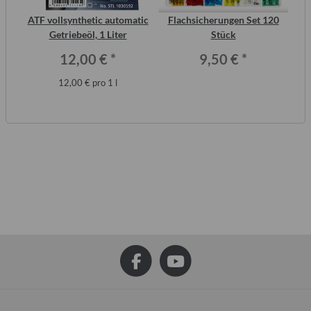
2
ATF vollsynthetic automatic
Flachsicherungen Set 120
ero
Getriebeöl, 1 Liter
Stück
12,00 €
*
9,50 €
*
12,00 € pro 1 l