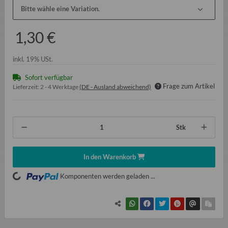
Bitte wähle eine Variation.
1,30 €
inkl. 19% USt.
Sofort verfügbar
Frage zum Artikel
Lieferzeit:
2 - 4 Werktage
(DE - Ausland abweichend)
Stk
In den Warenkorb
ading...
Komponenten werden geladen ...