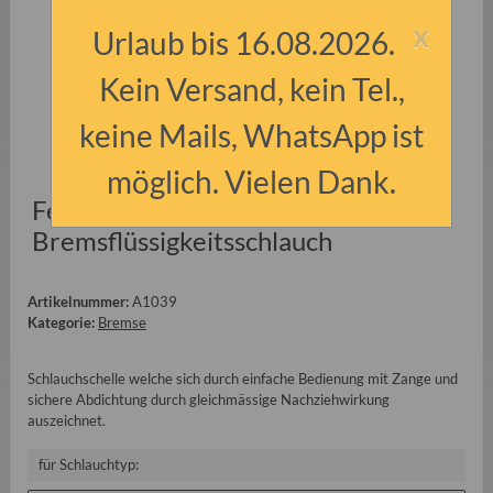
x
Urlaub bis 16.08.2026.
Kein Versand, kein Tel.,
keine Mails, WhatsApp ist
möglich. Vielen Dank.
Federklemmschelle für
Bremsflüssigkeitsschlauch
Artikelnummer:
A1039
Kategorie:
Bremse
Schlauchschelle welche sich durch einfache Bedienung mit Zange und
sichere Abdichtung durch gleichmässige Nachziehwirkung
auszeichnet.
für Schlauchtyp: