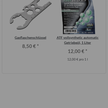
2
Gasflaschenschlüssel
ATF vollsynthetic automatic
Wa
ero
Getriebeöl, 1 Liter
8,50 €
*
12,00 €
*
12,00 € pro 1 l