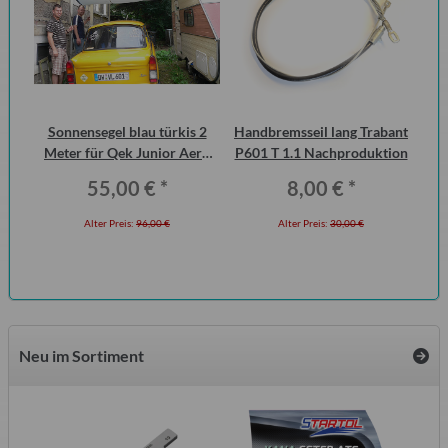
urg
Sonnensegel blau türkis 2
Handbremsseil lang Trabant
15
cht
Meter für Qek Junior Aero
P601 T 1.1 Nachproduktion
325 Bastei Intercamp
55,00 €
*
8,00 €
*
Alter Preis:
96,00 €
Alter Preis:
30,00 €
Neu im Sortiment