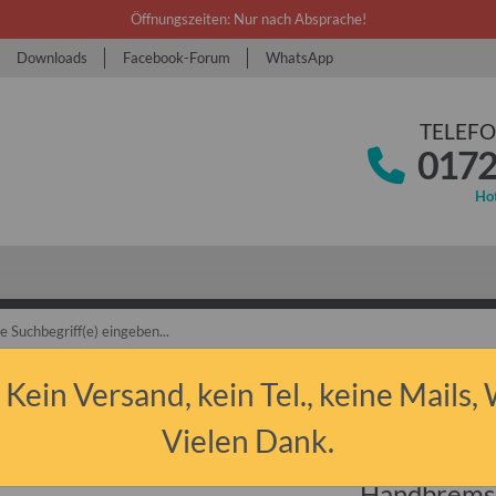
Öffnungszeiten: Nur nach Absprache!
Downloads
Facebook-Forum
WhatsApp
TELEFO
0172
Hot
bant P50/P60 & P601
Ersatzteile
Bremse
Handbremsseil kurz Traba
 Kein Versand, kein Tel., keine Mails,
Vielen Dank.
Handbremss