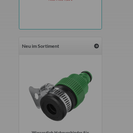
Neu im Sortiment
r original
Wasserdieb Hahnverbinder für
Kartusch