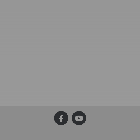
Qek Junior Aero 325 Bastei
Qek Junio
0 €
*
Intercamp
I
55,00 €
*
5
Alter Preis:
96,00 €
Alte