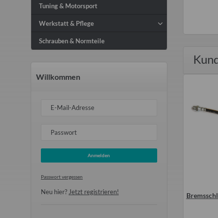
Tuning & Motorsport
Werkstatt & Pflege
Schrauben & Normteile
Kund
Willkommen
E-Mail-Adresse
Passwort
Anmelden
Passwort vergessen
Neu hier?
Jetzt registrieren!
 f. Bremsbacken hinten
Bremsschlauch hinten Trabant
Bremsschl
01 T1.1 (2x lang und 2x
P601
kurz)