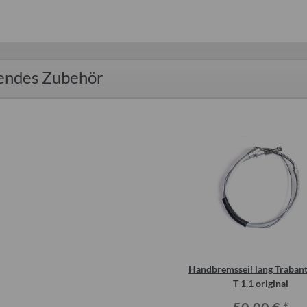
endes Zubehör
Handbremsseil lang Traban
T 1.1 original