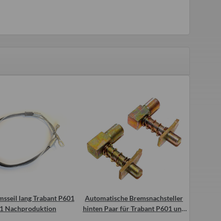
sseil lang Trabant P601
Automatische Bremsnachsteller
Federnsa
.1 Nachproduktion
hinten Paar für Trabant P601 und
Trabant 
T1.1 (Bolzen+Feder+Stopper)