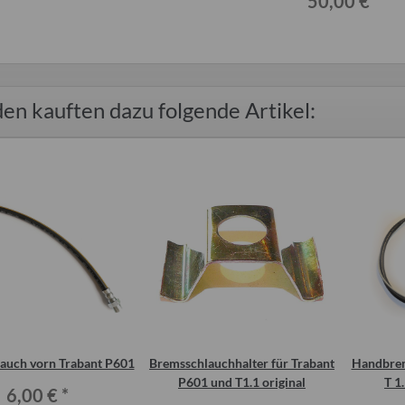
50,00 €
*
en kauften dazu folgende Artikel:
auch vorn Trabant P601
Bremsschlauchhalter für Trabant
Handbrem
P601 und T1.1 original
T 1
6,00 €
*