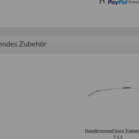
Kompo
Loading...
endes Zubehör
Handbremsseil kurz Traban
T 1.1