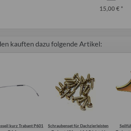
15,00 €
*
en kauften dazu folgende Artikel:
seil kurz Trabant P601
Schraubenset für Dachzierleisten
Seilf