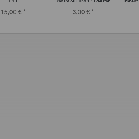
T 1.1
Trabant 601 und 1.1 Edelstahl
Trabant 
15,00 €
*
3,00 €
*
ür Wohnwagentür
Ausstellfenster für Wohnwagen und
Bremsleitung Bar
ntercamp etc.
Caravan QEK Junior vorn Dometic
1, Ersta
Seitz
0 €
*
620,00 €
*
5
:
24,00 €
Alter Preis:
820,00 €
Alte