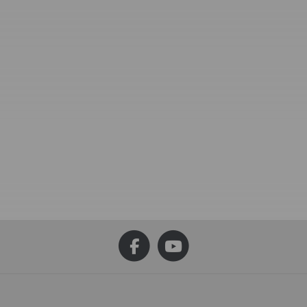
, 1 Liter
Qek Junior Aero 325 Bastei
Intercamp
0 €
*
55,00 €
*
pro 1 l
Alter Preis:
96,00 €