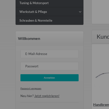
Tuning & Motorsport
Werkstatt & Pflege
Schrauben & Normteile
Kund
Willkommen
E-Mail-Adresse
Passwort
Anmelden
Passwort vergessen
Neu hier?
Jetzt registrieren!
uch vorn Trabant P601
Benzinschlauch mit Gewebe- und
Handbrems