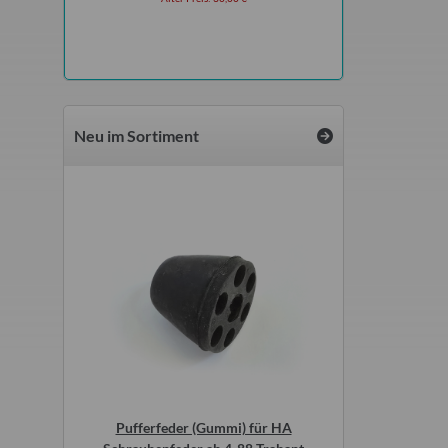
Neu im Sortiment
r original
Pufferfeder (Gummi) für HA
ATF vollsynthe