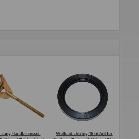
ührung Handbremsseil
Wellendichtring 48x62x8 für
Bremssch