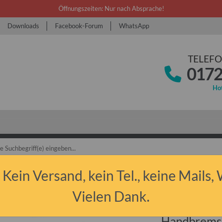
Öffnungszeiten: Nur nach Absprache!
Downloads
Facebook-Forum
WhatsApp
TELEFO
0172
Hot
bant P50/P60 & P601
Ersatzteile
Bremse
Handbremsseil lang Traba
 Kein Versand, kein Tel., keine Mails,
Vielen Dank.
Handbremsse