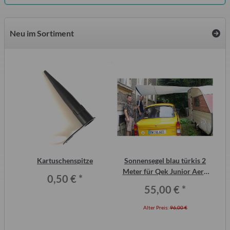
Neu im Sortiment
inal
Kartuschenspitze
Sonnensegel blau türkis 2
F
or,
Meter für Qek Junior Aero
0,50 €
*
325 Bastei Intercamp
55,00 €
*
Alter Preis:
96,00 €