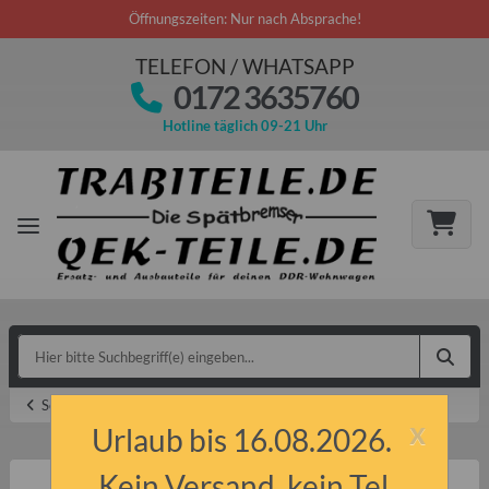
Öffnungszeiten: Nur nach Absprache!
TELEFON / WHATSAPP
0172 3635760
Hotline täglich 09-21 Uhr
Schrauben & Normteile
x
Urlaub bis 16.08.2026.
Kein Versand, kein Tel.,