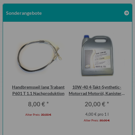
Sonderangebote
Handbremsseil lang Trabant
10W-40 4-Takt-Synthetic-
Vo
P601 T 1.1 Nachproduktion
Motorrad Motoröl, Kanister 5
1.
Liter
8,00 €
*
20,00 €
*
4,00 € pro 1 l
Alter Preis:
30,00 €
Alter Preis:
30,00 €