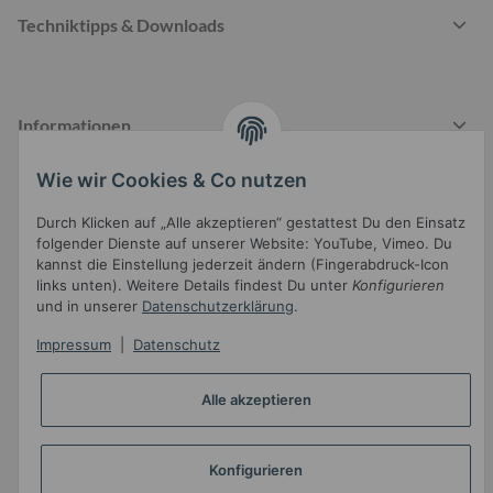
Techniktipps & Downloads
Informationen
Wie wir Cookies & Co nutzen
Durch Klicken auf „Alle akzeptieren“ gestattest Du den Einsatz
Gesetzliche Informationen
folgender Dienste auf unserer Website: YouTube, Vimeo. Du
kannst die Einstellung jederzeit ändern (Fingerabdruck-Icon
links unten). Weitere Details findest Du unter
Konfigurieren
und in unserer
Datenschutzerklärung
.
Impressum
|
Datenschutz
Widerrufsbutton
Alle akzeptieren
* Alle Preise inkl. gesetzlicher USt.
Konfigurieren
•
Powered by
JTL-Shop
•
JTL5-Template mit
von Templatix