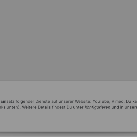
n Einsatz folgender Dienste auf unserer Website: YouTube, Vimeo. Du k
inks unten). Weitere Details findest Du unter
Konfigurieren
und in unser
* Alle Preise inkl. gesetzlicher USt.
•
Powered by
JTL-Shop
•
JTL5-Template mit
von Templatix