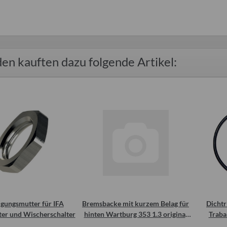
en kauften dazu folgende Artikel:
igungsmutter für IFA
Bremsbacke mit kurzem Belag für
Dicht
ter und Wischerschalter
hinten Wartburg 353 1.3 original
Traba
DDR