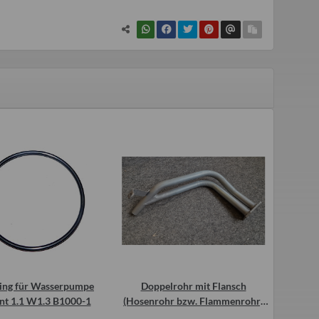
ring für Wasserpumpe
Doppelrohr mit Flansch
Innense
nt 1.1 W1.3 B1000-1
(Hosenrohr bzw. Flammenrohr)
z
Wartburg 1.3 (ohne KAT)
Brems