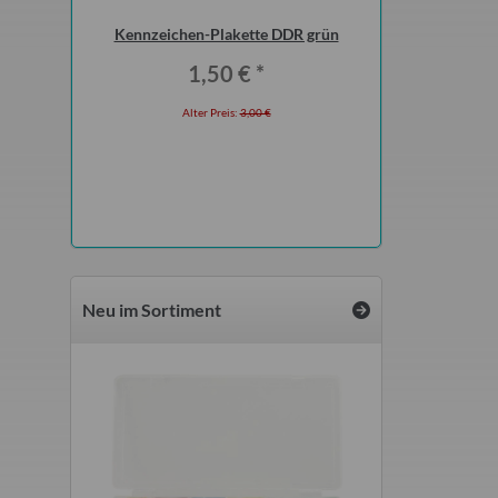
 extra stark
Kennzeichen-Plakette DDR grün
Ausstellfenster f
Caravan QEK Juni
1,50 €
*
Sei
*
620,0
Alter Preis:
3,00 €
0 ml
Alter Preis:
 €
Neu im Sortiment