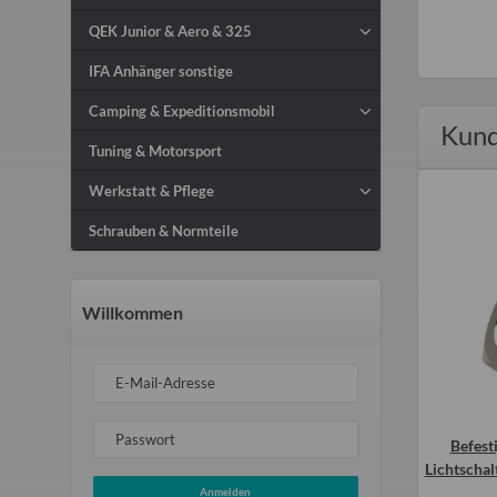
QEK Junior & Aero & 325
IFA Anhänger sonstige
Camping & Expeditionsmobil
Kund
Tuning & Motorsport
Werkstatt & Pflege
Schrauben & Normteile
Willkommen
E-Mail-Adresse
Passwort
hskantschraube M6x12
Sekundenkleber für alle Arten von
Befest
 Befestigung von
Gummiprofilen, Scheibendichtung,
Lichtschal
ommel Bremsscheibe
Dichtgummi
Anmelden