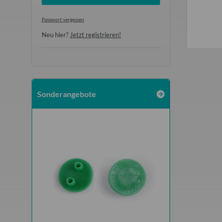
0,30 €
*
7,70 €
*
Passwort vergessen
385,00 € pro 1 kg
Neu hier?
Jetzt registrieren!
Sonderangebote