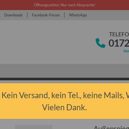
Öffnungszeiten: Nur nach Absprache!
Downloads
Facebook-Forum
WhatsApp
TELEFO
0172
Hot
 Kein Versand, kein Tel., keine Mails,
tburg & Barkas
Ersatzteile
Karosse
Außenspiegel für Wartburg 353 1
Vielen Dank.
Außenspiege