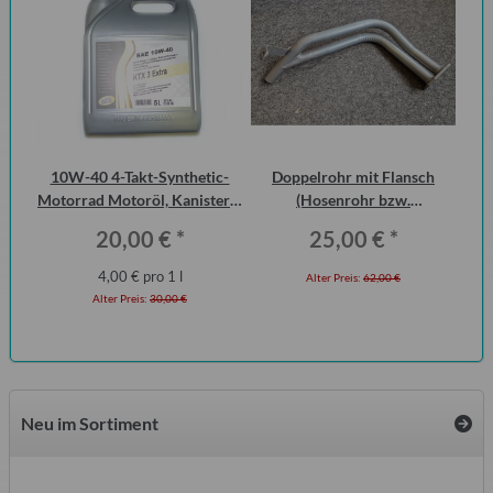
10W-40 4-Takt-Synthetic-
Doppelrohr mit Flansch
Ha
Motorrad Motoröl, Kanister 5
(Hosenrohr bzw.
P6
Liter
Flammenrohr) Wartburg 1.3
20,00 €
*
25,00 €
*
(ohne KAT)
4,00 € pro 1 l
Alter Preis:
62,00 €
Alter Preis:
30,00 €
Neu im Sortiment