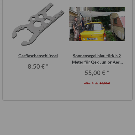
inal
Gasflaschenschlüssel
Sonnensegel blau türkis 2
Wa
or,
Meter für Qek Junior Aero
8,50 €
*
325 Bastei Intercamp
55,00 €
*
Alter Preis:
96,00 €