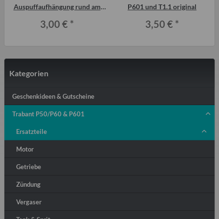
Auspuffaufhängung rund am
P601 und T1.1 original
Vorschalldämpfer Trabant P601
3,00 €
*
3,50 €
*
Kategorien
Geschenkideen & Gutscheine
Trabant P50/P60 & P601
Ersatzteile
Motor
Getriebe
Zündung
Vergaser