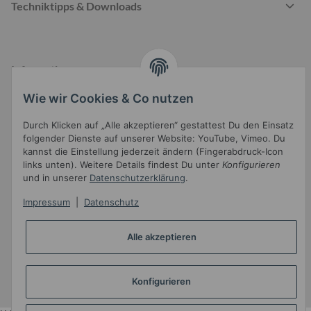
Techniktipps & Downloads
Informationen
Wie wir Cookies & Co nutzen
Durch Klicken auf „Alle akzeptieren“ gestattest Du den Einsatz
Gesetzliche Informationen
folgender Dienste auf unserer Website: YouTube, Vimeo. Du
kannst die Einstellung jederzeit ändern (Fingerabdruck-Icon
links unten). Weitere Details findest Du unter
Konfigurieren
und in unserer
Datenschutzerklärung
.
Impressum
|
Datenschutz
Widerrufsbutton
Alle akzeptieren
* Alle Preise inkl. gesetzlicher USt.
Konfigurieren
•
Powered by
JTL-Shop
•
JTL5-Template mit
von Templatix