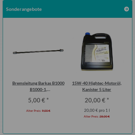
Sonderangebote
 2
Bremsleitung Barkas B1000
15W-40 Hightec-Motoröl,
D
ero
B1000-1,
Kanister 5 Liter
Erstausrüsterqualität
Fl
5,00 €
*
20,00 €
*
20,00 € pro 1 l
Alter Preis:
9,00 €
Alter Preis:
28,00 €