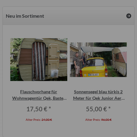
Neu im Sortiment
2
Flauschvorhang für
Sonnensegel blau türkis 2
ero
Wohnwagentür Qek, Bastei,
Meter für Qek Junior Aero
Intercamp etc.
325 Bastei Intercamp
17,50 €
*
55,00 €
*
Alter Preis:
24,00 €
Alter Preis:
96,00 €