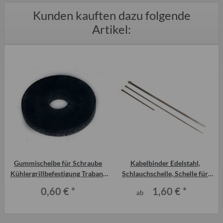
Kunden kauften dazu folgende
Artikel:
t
Gummischeibe für Schraube
Kabelbinder Edelstahl,
Kühlergrillbefestigung Trabant
Schlauchschelle, Schelle für
P601 1.1 (Stück)
Faltenbalg, Antriebsmanschette
0,60 €
*
1,60 €
*
ab