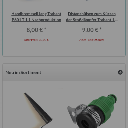
Handbremsseil lang Trabant
Distanzhülsen zum Kürzen
Vo
P601 T 1.1 Nachproduktion
der Stoßdämpfer Trabant 1.1
1.
Vorderachse (Paar)
8,00 €
*
9,00 €
*
Alter Preis:
30,00 €
Alter Preis:
25,00 €
Neu im Sortiment