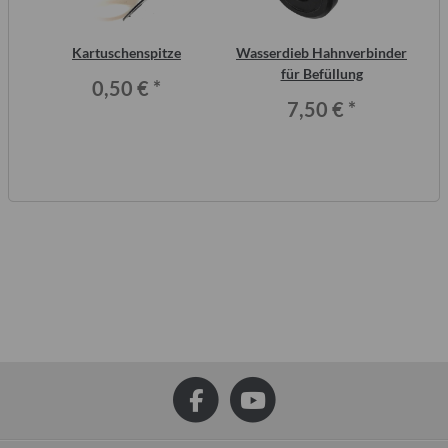
inal
Kartuschenspitze
Wasserdieb Hahnverbinder
S
or,
für Befüllung
Me
0,50 €
*
7,50 €
*