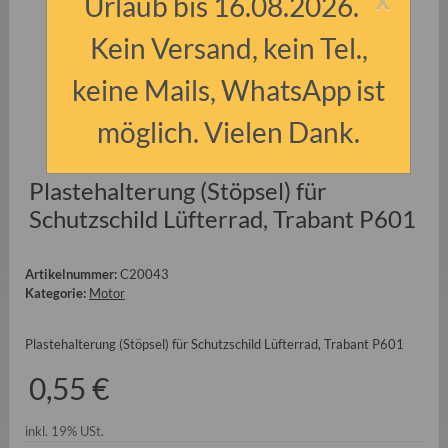
Urlaub bis 16.08.2026.
Kein Versand, kein Tel.,
keine Mails, WhatsApp ist
möglich. Vielen Dank.
Plastehalterung (Stöpsel) für
Schutzschild Lüfterrad, Trabant P601
Artikelnummer:
C20043
Kategorie:
Motor
Plastehalterung (Stöpsel) für Schutzschild Lüfterrad, Trabant P601
0,55 €
inkl. 19% USt.