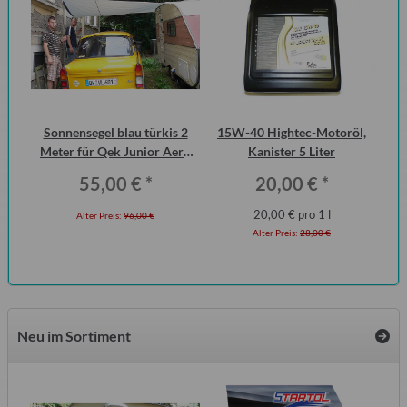
Sonnensegel blau türkis 2
15W-40 Hightec-Motoröl,
Vo
Meter für Qek Junior Aero
Kanister 5 Liter
1.
325 Bastei Intercamp
55,00 €
*
20,00 €
*
20,00 € pro 1 l
Alter Preis:
96,00 €
Alter Preis:
28,00 €
Neu im Sortiment