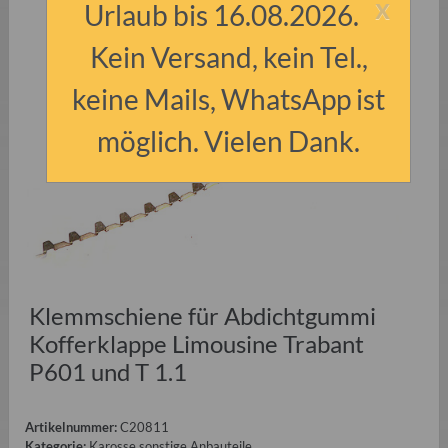
x
Urlaub bis 16.08.2026.
Kein Versand, kein Tel.,
keine Mails, WhatsApp ist
möglich. Vielen Dank.
Klemmschiene für Abdichtgummi
Kofferklappe Limousine Trabant
P601 und T 1.1
Artikelnummer:
C20811
Kategorie:
Karosse sonstige Anbauteile