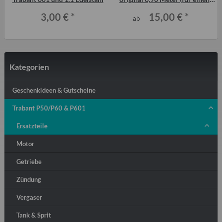
Trabi) P601 T1.1
3,00 €
*
15,00 €
*
ab
Kategorien
Geschenkideen & Gutscheine
Trabant P50/P60 & P601
Ersatzteile
Motor
Getriebe
Zündung
Vergaser
Tank & Sprit