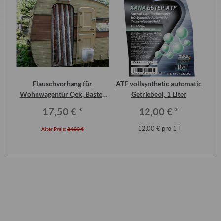
inal
Flauschvorhang für
ATF vollsynthetic automatic
or,
Wohnwagentür Qek, Bastei,
Getriebeöl, 1 Liter
Intercamp etc.
17,50 €
*
12,00 €
*
12,00 € pro 1 l
Alter Preis:
24,00 €