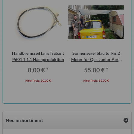
Handbremsseil lang Trabant
Sonnensegel blau türkis 2
Kra
an
P601 T 1.1 Nachproduktion
Meter für Qek Junior Aero
ic
325 Bastei Intercamp
8,00 €
*
55,00 €
*
Alter Preis:
30,00 €
Alter Preis:
96,00 €
Neu im Sortiment