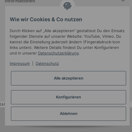
Informationen
Wie wir Cookies & Co nutzen
Gesetzliche Informationen
Durch Klicken auf „Alle akzeptieren“ gestattest Du den Einsatz
folgender Dienste auf unserer Website: YouTube, Vimeo. Du
kannst die Einstellung jederzeit ändern (Fingerabdruck-Icon
links unten). Weitere Details findest Du unter
Konfigurieren
und in unserer
Datenschutzerklärung
.
Impressum
|
Datenschutz
Widerrufsbutton
Alle akzeptieren
* Alle Preise inkl. gesetzlicher USt.
•
Powered by
JTL-Shop
•
JTL5-Template mit
von Templatix
Konfigurieren
Urlaub
Ablehnen