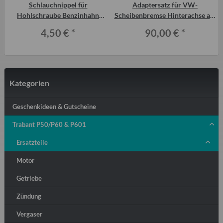
Schlauchnippel für
Adaptersatz für VW-
Hohlschraube Benzinhahn
Scheibenbremse Hinterachse am
Tankentlüftung 6 mm Trabant
Trabant P601 und T1.1
4,50 €
*
90,00 €
*
P601
Kategorien
Geschenkideen & Gutscheine
Trabant P50/P60 & P601
Ersatzteile
Motor
Getriebe
Zündung
Vergaser