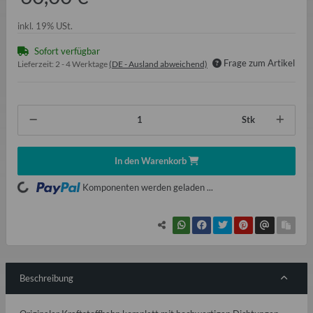
inkl. 19% USt.
Sofort verfügbar
Frage zum Artikel
Lieferzeit:
2 - 4 Werktage
(DE - Ausland abweichend)
Stk
In den Warenkorb
ading...
Komponenten werden geladen ...
Beschreibung