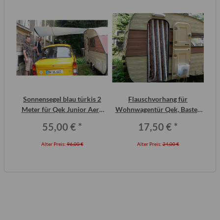
inal
Sonnensegel blau türkis 2
Flauschvorhang für
or,
Meter für Qek Junior Aero
Wohnwagentür Qek, Bastei,
325 Bastei Intercamp
Intercamp etc.
55,00 €
*
17,50 €
*
Alter Preis:
96,00 €
Alter Preis:
24,00 €