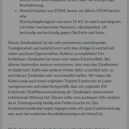
Bruchdehnung.
Mantel/Isolation aus EPDM, besser als Silikon. EPDM besitzt
eine
Durchschlagfestigkeit von etwa 50 KV, ist weich und biegsam
mit hoher mechanischer Resistenz, vibrationsfest, UV
beständig und beständig gegen Öle/Fette und Salze.
Dieses Zündkabelset ist ein sehr preiswertes und lohnendes
Tuningprodukt und natürlich erst recht das richtige Ersatzteil mit
vielen positiven Eigenschaften. Äußerst zu empfehlen! Das
Kohlefaser-Zündkabel hat einen sehr hohen Entstöreffekt. Bei
älteren Autoradios kann es vorkommen, dass man den Zündfunken
im Radio hört. Sollte kein anderer Fehler dafür ursächlich sein, so
wird dieses Zündkabel sehr warscheinlich helfen. Wir haben die
Kabel sowie auch einen originalen Trabant-Enstörsatz im Labor
nachgemessen und dabei festgestellt, dass ein originaler IFA-
Enstörsatz (Stahlflexummantelung der Zündkabel) nahezu keine
entstörende Wirkung hat. Diesen sollte man ausbauen, falls verbaut,
da er Zündungsseitig häufig eine Fehlerursache ist. Das
Kohlefaserzündkabel zeigte dagegen eine sehr gute Endstörwirkung,
was auch bei modernen Kennfeldzündungen ein Vorteil ist.