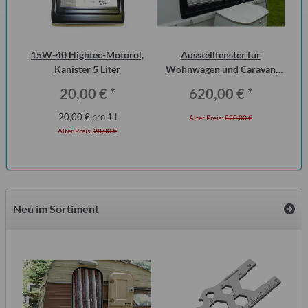
urg
15W-40 Hightec-Motoröl,
Ausstellfenster für
cht
Kanister 5 Liter
Wohnwagen und Caravan
Wo
QEK Junior vorn Dometic
20,00 €
*
620,00 €
*
Seitz
20,00 € pro 1 l
Alter Preis:
820,00 €
Alter Preis:
28,00 €
Neu im Sortiment