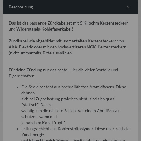
Beschreibung
Das ist das passende Zündkabelset mit
5 Kiloohm Kerzensteckern
und
Widerstands-Kohlefaserkabel
!
Zündkabel wie abgebildet mit ummantelten Kerzensteckern von
AKA-Elektrik
oder
mit den hochwertigeren NGK-Kerzensteckern
(nicht ummantelt). Bitte auswählen.
Für deine Zündung nur das beste! Hier die vielen Vorteile und
Eigenschaften:
Die Seele besteht aus hochreißfesten Aramidfasern. Diese
dehnen
sich bei Zugbelastung praktisch nicht, sind also quasi
"statisch". Das ist
wichtig, um die nächste Schicht vor einem Abreißen zu
schützen, wenn mal
jemand am Kabel "rupft".
Leitungsschicht aus Kohlenstoffpolymer. Diese überträgt die
Zündenergie
und ist recht weich/biegsam, besitzt aber nur eine geringe