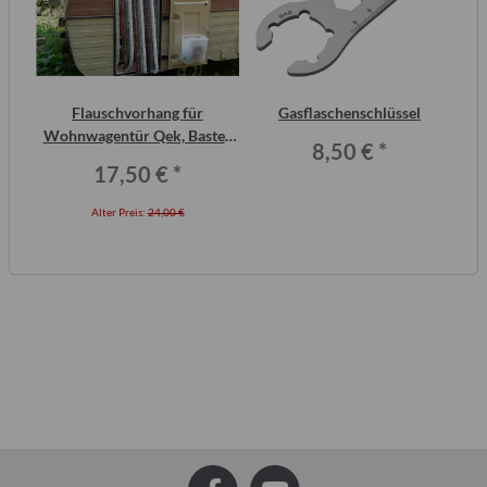
20
Flauschvorhang für
Gasflaschenschlüssel
Wohnwagentür Qek, Bastei,
8,50 €
*
Intercamp etc.
17,50 €
*
Alter Preis:
24,00 €