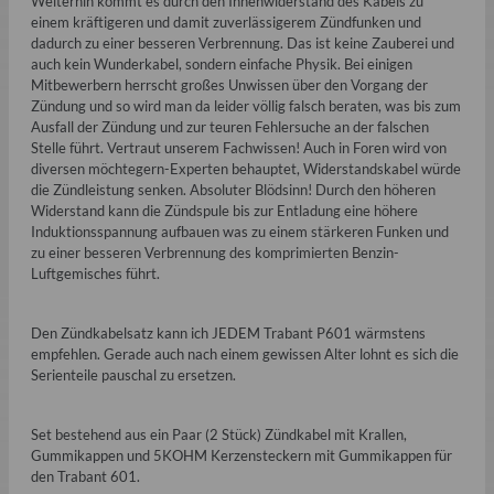
Weiterhin kommt es durch den Innenwiderstand des Kabels zu
einem kräftigeren und damit zuverlässigerem Zündfunken und
dadurch zu einer besseren Verbrennung. Das ist keine Zauberei und
auch kein Wunderkabel, sondern einfache Physik. Bei einigen
Mitbewerbern herrscht großes Unwissen über den Vorgang der
Zündung und so wird man da leider völlig falsch beraten, was bis zum
Ausfall der Zündung und zur teuren Fehlersuche an der falschen
Stelle führt. Vertraut unserem Fachwissen! Auch in Foren wird von
diversen möchtegern-Experten behauptet, Widerstandskabel würde
die Zündleistung senken. Absoluter Blödsinn! Durch den höheren
Widerstand kann die Zündspule bis zur Entladung eine höhere
Induktionsspannung aufbauen was zu einem stärkeren Funken und
zu einer besseren Verbrennung des komprimierten Benzin-
Luftgemisches führt.
Den Zündkabelsatz kann ich JEDEM Trabant P601 wärmstens
empfehlen. Gerade auch nach einem gewissen Alter lohnt es sich die
Serienteile pauschal zu ersetzen.
Set bestehend aus ein Paar (2 Stück) Zündkabel mit Krallen,
Gummikappen und 5KOHM Kerzensteckern mit Gummikappen für
den Trabant 601.