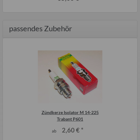
Widerstandszündkerzen
passendes Zubehör
Zündkerze Isolator M 14-225
Trabant P601
2,60 €
*
ab