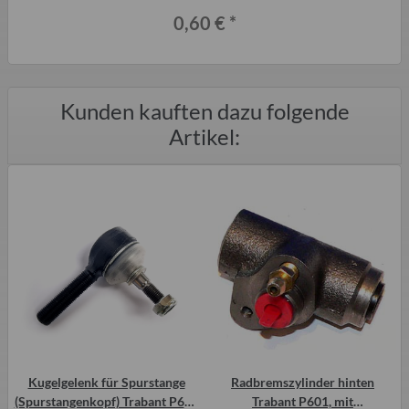
0,60 €
*
Kunden kauften dazu folgende
Artikel:
K
Kugelgelenk für Spurstange
Radbremszylinder hinten
(Spurstangenkopf) Trabant P601
Trabant P601, mit