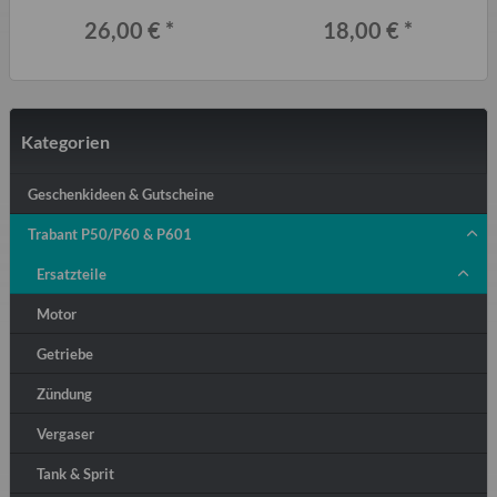
und T1.1
Entlüftungsschraube
26,00 €
*
18,00 €
*
Kategorien
Geschenkideen & Gutscheine
Trabant P50/P60 & P601
Ersatzteile
Motor
Getriebe
Zündung
Vergaser
Tank & Sprit