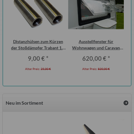
Distanzhülsen zum Kürzen
Ausstellfenster für
Br
der Stoßdämpfer Trabant 1.1
Wohnwagen und Caravan
Vorderachse (Paar)
QEK Junior vorn Dometic
9,00 €
*
620,00 €
*
Seitz
Alter Preis:
25,00 €
Alter Preis:
820,00 €
Neu im Sortiment