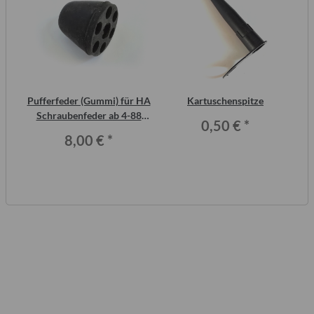
2
Pufferfeder (Gummi) für HA
Kartuschenspitze
ero
Schraubenfeder ab 4-88
0,50 €
*
Trabant P601 und T 1.1
8,00 €
*