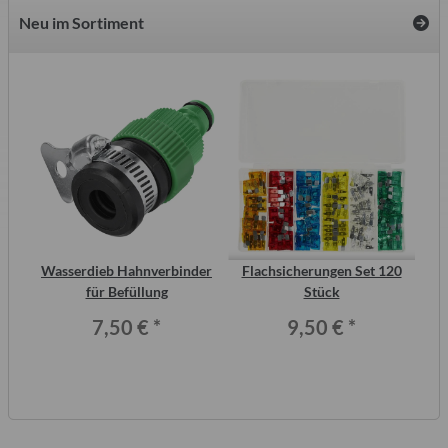
Neu im Sortiment
inal
Wasserdieb Hahnverbinder
Flachsicherungen Set 120
S
or,
für Befüllung
Stück
Me
7,50 €
*
9,50 €
*