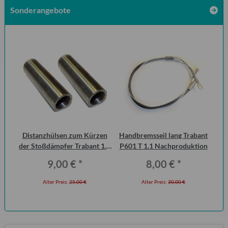
Sonderangebote
 2
Distanzhülsen zum Kürzen
Handbremsseil lang Trabant
S
ero
der Stoßdämpfer Trabant 1.1
P601 T 1.1 Nachproduktion
Me
Vorderachse (Paar)
9,00 €
*
8,00 €
*
Alter Preis:
25,00 €
Alter Preis:
30,00 €