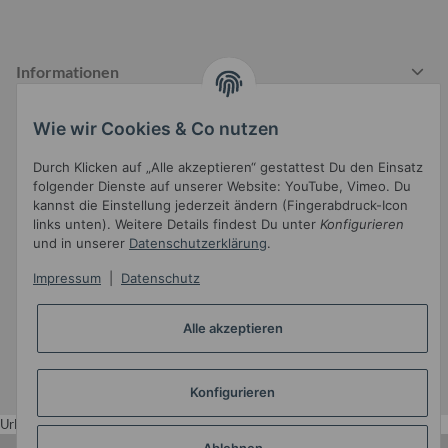
Informationen
Wie wir Cookies & Co nutzen
Gesetzliche Informationen
Durch Klicken auf „Alle akzeptieren“ gestattest Du den Einsatz
folgender Dienste auf unserer Website: YouTube, Vimeo. Du
kannst die Einstellung jederzeit ändern (Fingerabdruck-Icon
links unten). Weitere Details findest Du unter
Konfigurieren
und in unserer
Datenschutzerklärung
.
Impressum
|
Datenschutz
Widerrufsbutton
Alle akzeptieren
* Alle Preise inkl. gesetzlicher USt.
Konfigurieren
•
Powered by
JTL-Shop
•
JTL5-Template mit
von Templatix
Urlaub