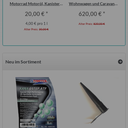
ero
Motorrad Motoröl, Kanister 5
Wohnwagen und Caravan
Liter
QEK Junior vorn Dometic
20,00 €
*
620,00 €
*
Seitz
4,00 € pro 1 l
Alter Preis:
820,00 €
Alter Preis:
30,00 €
Neu im Sortiment