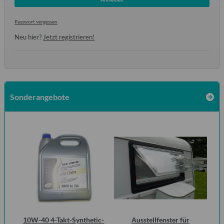
Passwort vergessen
Neu hier?
Jetzt registrieren!
Sonderangebote
 2
10W-40 4-Takt-Synthetic-
Ausstellfenster für
Kra