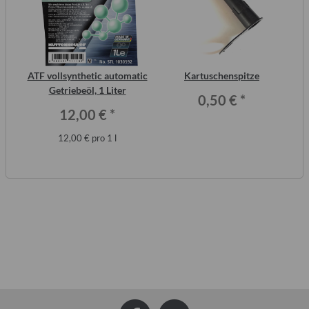
2
ATF vollsynthetic automatic
Kartuschenspitze
ero
Getriebeöl, 1 Liter
0,50 €
*
12,00 €
*
12,00 € pro 1 l