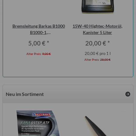
urg
Bremsleitung Barkas B1000
15W-40 Hightec-Motoröl,
Ha
cht
B1000-1,
Kanister 5 Liter
P6
Erstausrüsterqualität
5,00 €
*
20,00 €
*
20,00 € pro 1 l
Alter Preis:
9,00 €
Alter Preis:
28,00 €
Neu im Sortiment