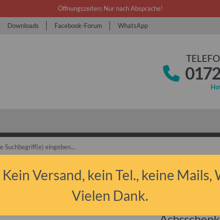
Öffnungszeiten: Nur nach Absprache!
Downloads
Facebook-Forum
WhatsApp
TELEFO
0172
Hot
bant P50/P60 & P601
Ersatzteile
Vorderachse
Achsschenkel vorn re
 Kein Versand, kein Tel., keine Mails,
Vielen Dank.
Achsschenke