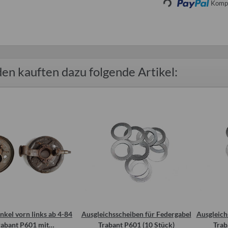
Loading...
Kompo
en kauften dazu folgende Artikel:
kel vorn links ab 4-84
Ausgleichsscheiben für Federgabel
Ausgleich
rabant P601 mit
Trabant P601 (10 Stück)
Trab