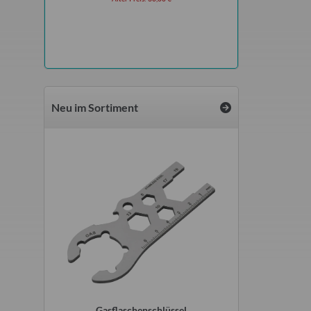
Neu im Sortiment
r original
Gasflaschenschlüssel
Wasserdieb Hah