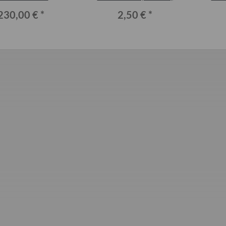
rplatte und Laufbolzen
230,00 €
*
2,50 €
*