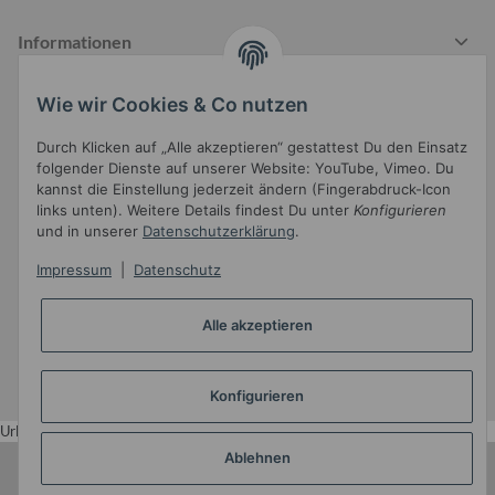
Informationen
Wie wir Cookies & Co nutzen
Gesetzliche Informationen
Durch Klicken auf „Alle akzeptieren“ gestattest Du den Einsatz
folgender Dienste auf unserer Website: YouTube, Vimeo. Du
kannst die Einstellung jederzeit ändern (Fingerabdruck-Icon
links unten). Weitere Details findest Du unter
Konfigurieren
und in unserer
Datenschutzerklärung
.
Impressum
|
Datenschutz
Widerrufsbutton
Alle akzeptieren
* Alle Preise inkl. gesetzlicher USt.
Konfigurieren
•
Powered by
JTL-Shop
•
JTL5-Template mit
von Templatix
Urlaub
Ablehnen