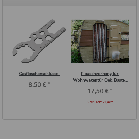
2
Gasflaschenschlüssel
Flauschvorhang für
ero
Wohnwagentür Qek, Bastei,
8,50 €
*
Intercamp etc.
17,50 €
*
Alter Preis:
24,00 €