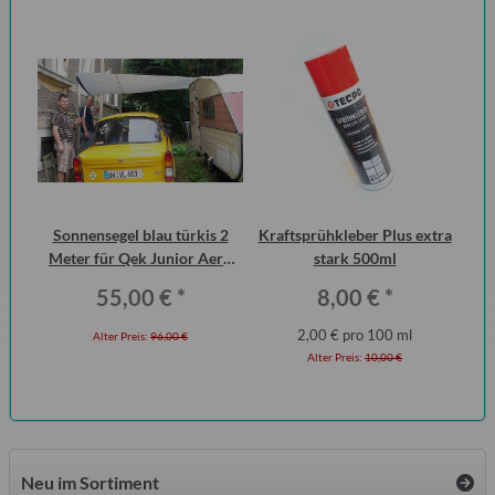
urg
Sonnensegel blau türkis 2
Kraftsprühkleber Plus extra
cht
Meter für Qek Junior Aero
stark 500ml
W
325 Bastei Intercamp
Q
55,00 €
*
8,00 €
*
2,00 € pro 100 ml
Alter Preis:
96,00 €
Alter Preis:
10,00 €
Neu im Sortiment