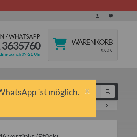
N / WHATSAPP
WARENKORB
 3635760
0,00 €
line täglich 09-21 Uhr
x
 WhatsApp ist möglich.
6 verzinkt (Stück)