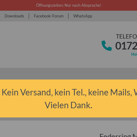
Öffnungszeiten: Nur nach Absprache!
Downloads
Facebook-Forum
WhatsApp
TELEFO
0172
Hot
 Kein Versand, kein Tel., keine Mails,
Vielen Dank.
rauben & Normteile
Federring M6 verzinkt (Stück)
Federring M