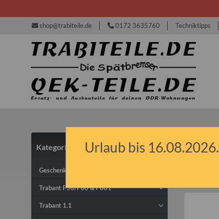
shop@trabiteile.de
0172 3635760
Techniktipps
Urlaub bis 16.08.2026.
Kategorien
Sch
Geschenkideen & Gutscheine
Trabant P50/P60 & P601
Trabant 1.1