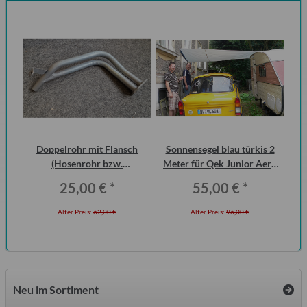
000
Doppelrohr mit Flansch
Sonnensegel blau türkis 2
Di
(Hosenrohr bzw.
Meter für Qek Junior Aero
der
Flammenrohr) Wartburg 1.3
325 Bastei Intercamp
25,00 €
*
55,00 €
*
(ohne KAT)
Alter Preis:
62,00 €
Alter Preis:
96,00 €
Neu im Sortiment