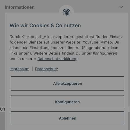
Informationen
Wie wir Cookies & Co nutzen
Gesetzliche Informationen
Durch Klicken auf „Alle akzeptieren“ gestattest Du den Einsatz
folgender Dienste auf unserer Website: YouTube, Vimeo. Du
kannst die Einstellung jederzeit ändern (Fingerabdruck-Icon
links unten). Weitere Details findest Du unter
Konfigurieren
und in unserer
Datenschutzerklärung
.
Impressum
|
Datenschutz
Widerrufsbutton
Alle akzeptieren
* Alle Preise inkl. gesetzlicher USt.
•
Powered by
JTL-Shop
•
JTL5-Template mit
von Templatix
Konfigurieren
Urlaub
Ablehnen