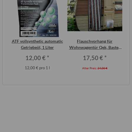
inal
ATF vollsynthetic automatic
Flauschvorhang für
S
or,
Getriebeöl, 1 Liter
Wohnwagentür Qek, Bastei,
Me
Intercamp etc.
12,00 €
*
17,50 €
*
12,00 € pro 1 l
Alter Preis:
24,00 €