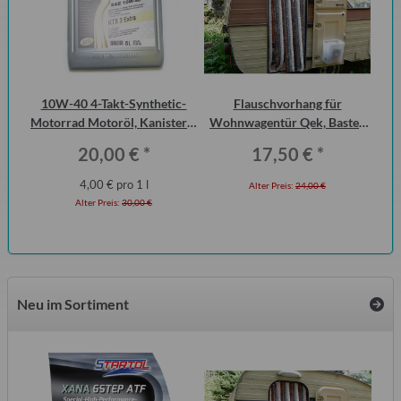
urg
10W-40 4-Takt-Synthetic-
Flauschvorhang für
15
cht
Motorrad Motoröl, Kanister 5
Wohnwagentür Qek, Bastei,
Liter
Intercamp etc.
20,00 €
*
17,50 €
*
4,00 € pro 1 l
Alter Preis:
24,00 €
Alter Preis:
30,00 €
Neu im Sortiment