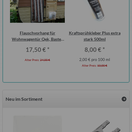
 2
Flauschvorhang für
Kraftsprühkleber Plus extra
Di
ero
Wohnwagentür Qek, Bastei,
stark 500ml
der
Intercamp etc.
17,50 €
*
8,00 €
*
2,00 € pro 100 ml
Alter Preis:
24,00 €
Alter Preis:
10,00 €
Neu im Sortiment