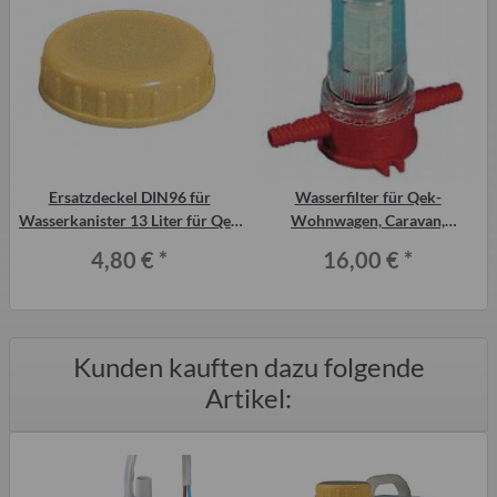
r
Ersatzdeckel DIN96 für
Wasserfilter für Qek-
Wasserkanister 13 Liter für Qek
Wohnwagen, Caravan,
Junior etc.
Wohnmobil etc.
4,80 €
*
16,00 €
*
Kunden kauften dazu folgende
Artikel: