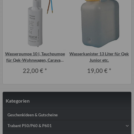
Wasserpumpe 10 l, Tauchpumpe
Wasserkanister 13 Liter für Qek
für Qek-Wohnwagen, Caravan,
Junior etc.
Wohnmobil
22,00 €
*
19,00 €
*
Kategorien
Geschenkideen & Gutscheine
Trabant P50/P60 & P601