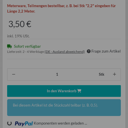
Meterware, Teilmengen bestellbar, z. B. bei Stk "2,2" eingeben für
Länge 2,2 Meter.
3,50 €
inkl. 19% USt.
Sofort verfügbar
Frage zum Artikel
Lieferzeit:
2 - 4 Werktage
(DE - Ausland abweichend)
Stk
In den Warenkorb
x
Bei diesem Artikel ist die Stückzahl teilbar (z. B. 0,5).
Komponenten werden geladen ...