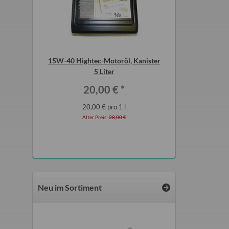
r-Set
15W-40 Hightec-Motoröl, Kanister
10W-40 4-Takt-Syn
5 Liter
Motoröl, Kani
*
20,00 €
*
20,0
 €
20,00 € pro 1 l
4,00 € p
Alter Preis:
28,00 €
Alter Preis
Neu im Sortiment