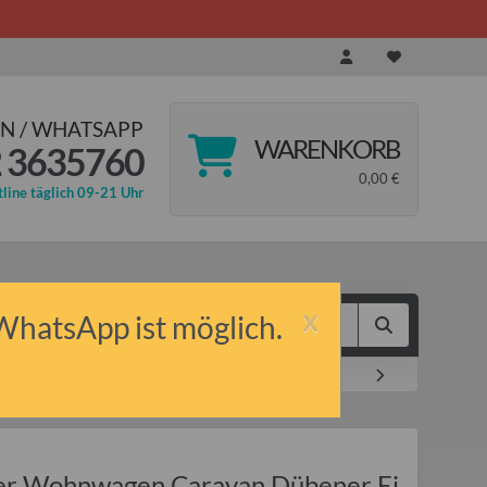
N / WHATSAPP
WARENKORB
 3635760
0,00 €
line täglich 09-21 Uhr
x
 WhatsApp ist möglich.
r Wohnwagen Caravan Dübener Ei