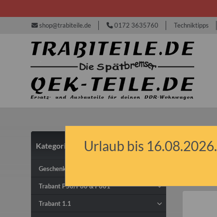
shop@trabiteile.de
0172 3635760
Techniktipps
Urlaub bis 16.08.2026.
Kategorien
IFA
Geschenkideen & Gutscheine
Trabant P50/P60 & P601
Trabant 1.1