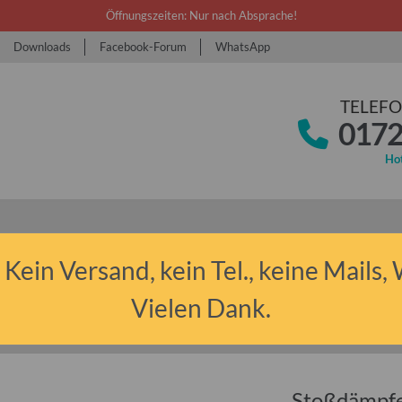
Öffnungszeiten: Nur nach Absprache!
Downloads
Facebook-Forum
WhatsApp
TELEFO
0172
Hot
 Kein Versand, kein Tel., keine Mails,
Vielen Dank.
 Anhänger sonstige
Stoßdämpfer Wohnwagen Caravan Dübener Ei (Stück)
Stoßdämpfe