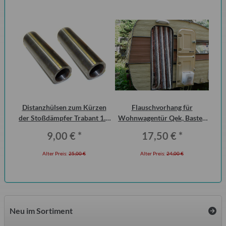
Distanzhülsen zum Kürzen
Flauschvorhang für
Ke
an
der Stoßdämpfer Trabant 1.1
Wohnwagentür Qek, Bastei,
ic
Vorderachse (Paar)
Intercamp etc.
9,00 €
*
17,50 €
*
Alter Preis:
25,00 €
Alter Preis:
24,00 €
Neu im Sortiment