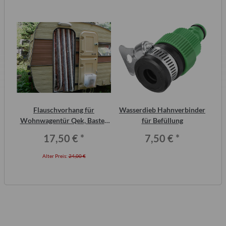
2
Flauschvorhang für
Wasserdieb Hahnverbinder
ero
Wohnwagentür Qek, Bastei,
für Befüllung
Intercamp etc.
17,50 €
*
7,50 €
*
Alter Preis:
24,00 €