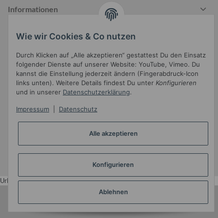
Informationen
Wie wir Cookies & Co nutzen
Gesetzliche Informationen
Durch Klicken auf „Alle akzeptieren“ gestattest Du den Einsatz
folgender Dienste auf unserer Website: YouTube, Vimeo. Du
kannst die Einstellung jederzeit ändern (Fingerabdruck-Icon
links unten). Weitere Details findest Du unter
Konfigurieren
und in unserer
Datenschutzerklärung
.
Impressum
|
Datenschutz
Widerrufsbutton
Alle akzeptieren
* Alle Preise inkl. gesetzlicher USt.
Konfigurieren
•
Powered by
JTL-Shop
•
JTL5-Template mit
von Templatix
Urlaub
Ablehnen