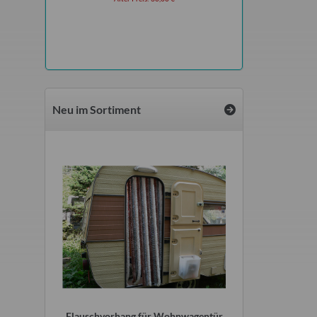
Alter Preis
Neu im Sortiment
2 Meter für
Flauschvorhang für Wohnwagentür
Wasserdieb Hah