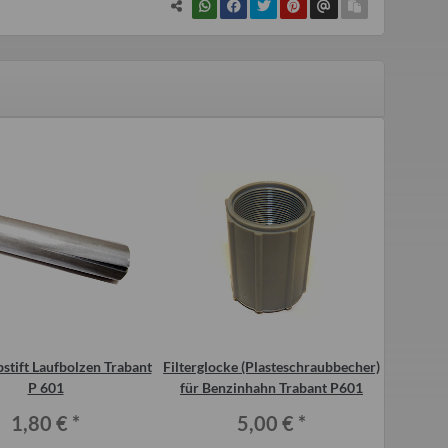
stift Laufbolzen Trabant
Filterglocke (Plasteschraubbecher)
Dich
P 601
für Benzinhahn Trabant P601
(Schrau
1,80 €
*
5,00 €
*
a