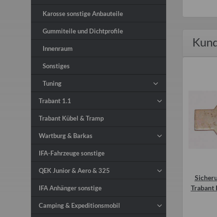
Karosse sonstige Anbauteile
Gummiteile und Dichtprofile
Kund
Innenraum
Sonstiges
Tuning
Trabant 1.1
Trabant Kübel & Tramp
Wartburg & Barkas
IFA-Fahrzeuge sonstige
QEK Junior & Aero & 325
ng für Filterglocke
Einknöpfpuffer Motorhaube grau
Sicher
echer) am Benzinhahn
Trabant P601 T 1.1 (Stück)
Trabant 
IFA Anhänger sonstige
Trabant P601
2,00 €
*
1,80 €
*
Camping & Expeditionsmobil