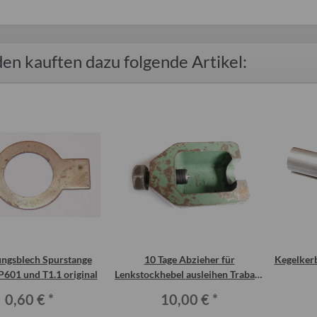
en kauften dazu folgende Artikel:
ungsblech Spurstange
10 Tage Abzieher für
Kegelkerb
P601 und T1.1 original
Lenkstockhebel ausleihen Trabant
P601 1.1
0,60 €
*
10,00 €
*