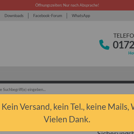
Öffnungszeiten: Nur nach Absprache!
Downloads
Facebook-Forum
WhatsApp
TELEFO
0172
Hot
bant P50/P60 & P601
Ersatzteile
Lenkung & Schaltung
Sicherungsbl
 Kein Versand, kein Tel., keine Mails,
Vielen Dank.
Sicherungs