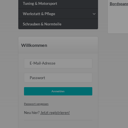
Tuning & Motorsport
enzinschlauch
(alle IFA´s)
Bordspann
Steckd
0,50 €
*
5,00 €
*
Werkstatt & Pflege
Schrauben & Normteile
Willkommen
E-Mail-Adresse
Passwort
Anmelden
Passwort vergessen
Neu hier?
Jetzt registrieren!