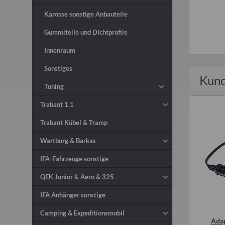
Karosse sonstige Anbauteile
Gummiteile und Dichtprofile
Innenraum
Sonstiges
Kund
Tuning
Trabant 1.1
Trabant Kübel & Tramp
Wartburg & Barkas
IFA-Fahrzeuge sonstige
QEK Junior & Aero & 325
IFA Anhänger sonstige
Camping & Expeditionsmobil
emmschelle für 6mm
Gummidichtung für Tankgeber
Adap