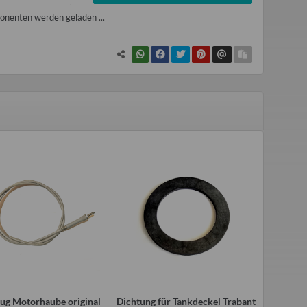
nenten werden geladen ...
g Motorhaube original
Dichtung für Tankdeckel Trabant
Feder