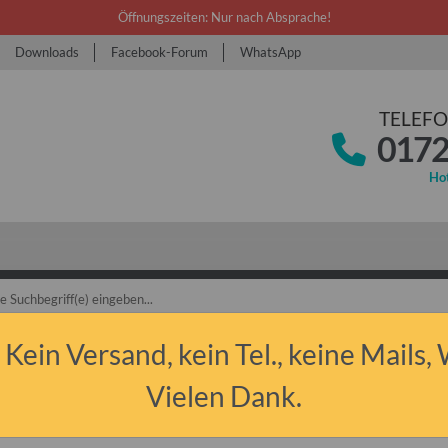
Öffnungszeiten: Nur nach Absprache!
Downloads
Facebook-Forum
WhatsApp
TELEFO
0172
Hot
bant P50/P60 & P601
Ersatzteile
Elektrik & Licht
 Kein Versand, kein Tel., keine Mails,
r f. 42A Drehstromlichtmaschine Trabant 601 ab 10 83 und Wartburg 353 ab
Vielen Dank.