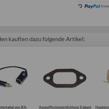
Loading...
Kompo
en kauften dazu folgende Artikel:
terkabel von IFA-
Auspuffkrümmerdichtung Trabant
Haubenzu