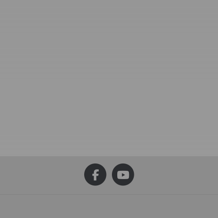
Getriebeöl, 1 Liter
0 €
*
12,00 €
*
12,00 € pro 1 l