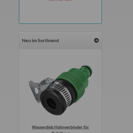
Neu im Sortiment
r original
Wasserdieb Hahnverbinder für
Flachsicherunge