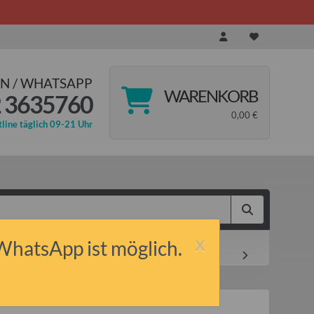
N / WHATSAPP
WARENKORB
 3635760
0,00 €
line täglich 09-21 Uhr
x
 WhatsApp ist möglich.
 81