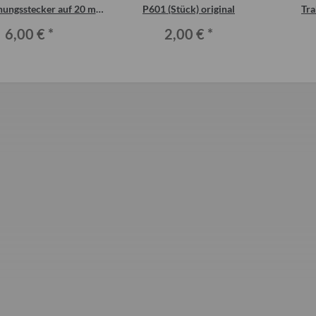
ungsstecker auf 20 mm
P601 (Stück) original
Tra
ose (Zig. Anzünder)
6,00 €
*
2,00 €
*