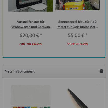
urg
Ausstellfenster für
Sonnensegel blau türkis 2
cht
Wohnwagen und Caravan
Meter für Qek Junior Aero
Wo
QEK Junior vorn Dometic
325 Bastei Intercamp
620,00 €
*
55,00 €
*
Seitz
Alter Preis:
820,00 €
Alter Preis:
96,00 €
Neu im Sortiment