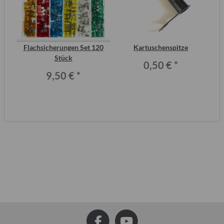
2
Flachsicherungen Set 120
Kartuschenspitze
ero
Stück
0,50 €
*
9,50 €
*