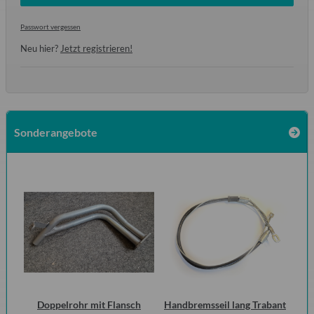
Passwort vergessen
Neu hier?
Jetzt registrieren!
Sonderangebote
 2
Doppelrohr mit Flansch
Handbremsseil lang Trabant