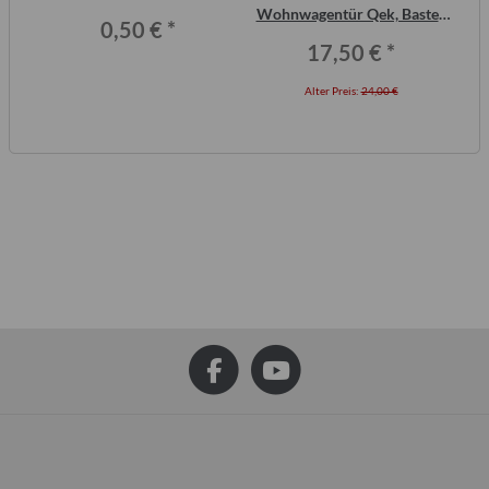
or,
Wohnwagentür Qek, Bastei,
Me
0,50 €
*
Intercamp etc.
17,50 €
*
Alter Preis:
24,00 €