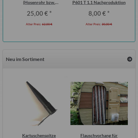
ero
(Hosenrohr bzw.
P601 T 1.1 Nachproduktion
Wo
Flammenrohr) Wartburg 1.3
25,00 €
*
8,00 €
*
(ohne KAT)
Alter Preis:
62,00 €
Alter Preis:
30,00 €
Neu im Sortiment
inal
Kartuschenspitze
Flauschvorhang für
S