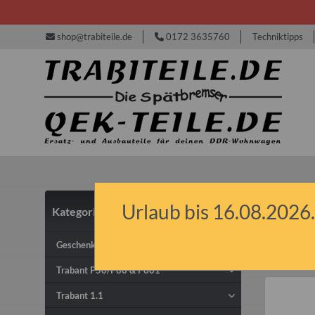
shop@trabiteile.de
0172 3635760
Techniktipps
Urlaub bis 16.08.2026.
Kategorien
IFA
Geschenkideen & Gutscheine
Trabant P50/P60 & P601
Trabant 1.1