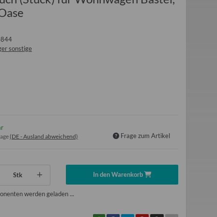
 Oase
0844
er sonstige
ar
Frage zum Artikel
tage
(DE - Ausland abweichend)
In den Warenkorb
Stk
nenten werden geladen ...