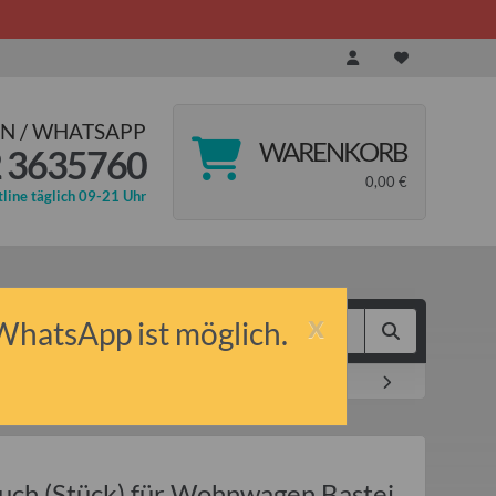
N / WHATSAPP
WARENKORB
 3635760
0,00 €
line täglich 09-21 Uhr
x
 WhatsApp ist möglich.
mp, Oase
uch (Stück) für Wohnwagen Bastei,