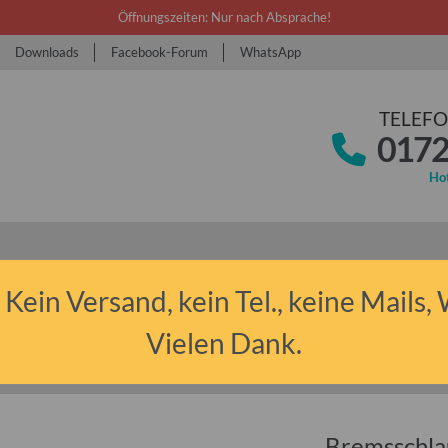
Öffnungszeiten: Nur nach Absprache!
Downloads
Facebook-Forum
WhatsApp
TELEFO
0172
Hot
 Kein Versand, kein Tel., keine Mails,
Vielen Dank.
 Anhänger sonstige
Bremsschlauch (Stück) für Wohnwagen Bastei, Interca
Bremsschla