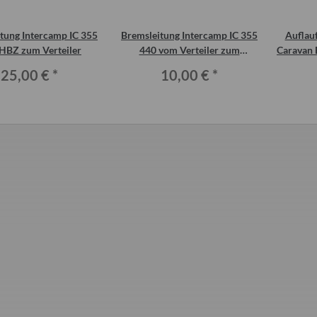
tung Intercamp IC 355
Bremsleitung Intercamp IC 355
Auflau
HBZ zum Verteiler
440 vom Verteiler zum
Caravan 
Radbremszylinder
25,00 €
*
10,00 €
*
thetic-Motorrad
Kennzeichen-Plakette DDR grün
Doppelrohr mi
ster 5 Liter
bzw. Flammen
1,50 €
*
(o
0 €
*
25
Alter Preis:
3,00 €
ro 1 l
Alter
:
30,00 €