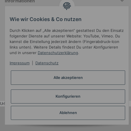
Informationen
Wie wir Cookies & Co nutzen
Gesetzliche Informationen
Durch Klicken auf „Alle akzeptieren“ gestattest Du den Einsatz
folgender Dienste auf unserer Website: YouTube, Vimeo. Du
kannst die Einstellung jederzeit ändern (Fingerabdruck-Icon
links unten). Weitere Details findest Du unter
Konfigurieren
und in unserer
Datenschutzerklärung
.
Impressum
|
Datenschutz
Widerrufsbutton
Alle akzeptieren
* Alle Preise inkl. gesetzlicher USt.
•
Powered by
JTL-Shop
•
JTL5-Template mit
von Templatix
Konfigurieren
Urlaub
Ablehnen