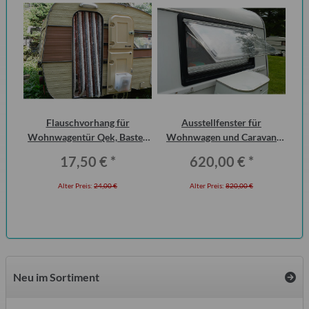
DDR
Flauschvorhang für
Ausstellfenster für
15
Wohnwagentür Qek, Bastei,
Wohnwagen und Caravan
Intercamp etc.
QEK Junior vorn Dometic
17,50 €
*
620,00 €
*
Seitz
Alter Preis:
24,00 €
Alter Preis:
820,00 €
Neu im Sortiment