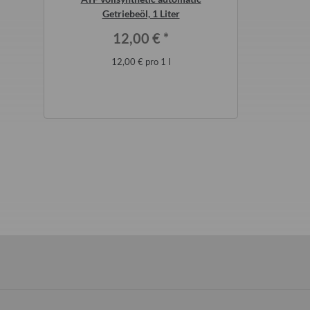
5 Bastei
Getriebeöl, 1 Liter
8,5
*
12,00 €
*
12,00 € pro 1 l
 €