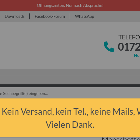
Öffnungszeiten: Nur nach Absprache!
Downloads
Facebook-Forum
WhatsApp
TELEFO
0172
Hot
bant P50/P60 & P601
Ersatzteile
Bremse
Manschette für Radbremsz
 Kein Versand, kein Tel., keine Mails,
Vielen Dank.
Manschette