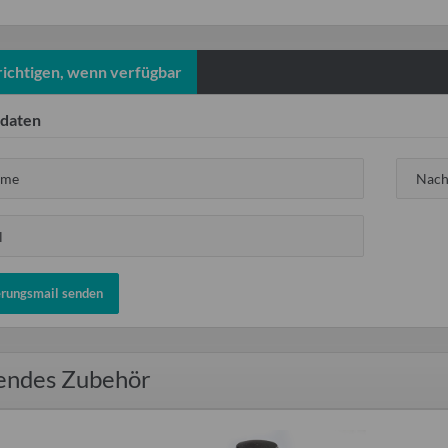
ichtigen, wenn verfügbar
daten
ame
Nac
l
erungsmail senden
endes Zubehör