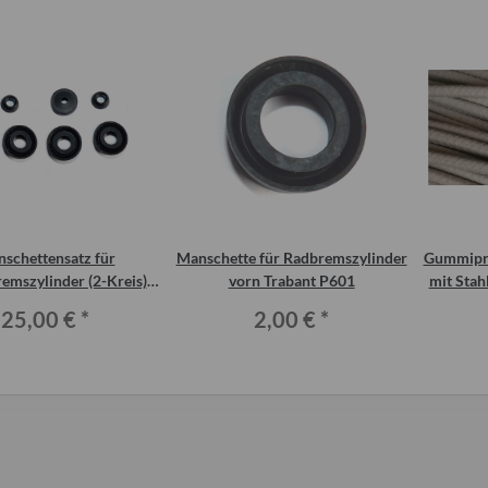
schettensatz für
Manschette für Radbremszylinder
Gummipro
emszylinder (2-Kreis)
vorn Trabant P601
mit Stah
Trabant 601
QEK Ju
25,00 €
*
2,00 €
*
kette DDR grün
Doppelrohr mit Flansch (Hosenrohr
Kraftsprühkle
bzw. Flammenrohr) Wartburg 1.3
 €
*
(ohne KAT)
25,00 €
*
8
s:
3,00 €
2,00 
Alter Preis:
62,00 €