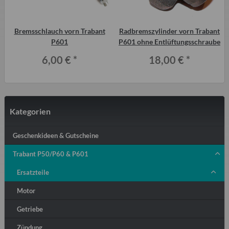
Bremsschlauch vorn Trabant
Radbremszylinder vorn Trabant
)
P601
P601 ohne Entlüftungsschraube
6,00 €
*
18,00 €
*
Kategorien
Geschenkideen & Gutscheine
Trabant P50/P60 & P601
Ersatzteile
Motor
Getriebe
Zündung