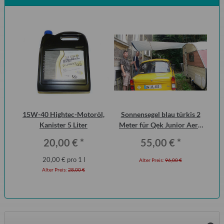
DDR
15W-40 Hightec-Motoröl,
Sonnensegel blau türkis 2
Br
Kanister 5 Liter
Meter für Qek Junior Aero
325 Bastei Intercamp
20,00 €
*
55,00 €
*
20,00 € pro 1 l
Alter Preis:
96,00 €
Alter Preis:
28,00 €