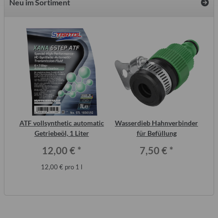
Neu im Sortiment
inal
ATF vollsynthetic automatic
Wasserdieb Hahnverbinder
S
or,
Getriebeöl, 1 Liter
für Befüllung
Me
12,00 €
*
7,50 €
*
12,00 € pro 1 l