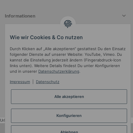
Informationen
Wie wir Cookies & Co nutzen
Gesetzliche Informationen
Durch Klicken auf „Alle akzeptieren“ gestattest Du den Einsatz
folgender Dienste auf unserer Website: YouTube, Vimeo. Du
kannst die Einstellung jederzeit ändern (Fingerabdruck-Icon
links unten). Weitere Details findest Du unter
Konfigurieren
und in unserer
Datenschutzerklärung
.
Impressum
|
Datenschutz
Widerrufsbutton
Alle akzeptieren
* Alle Preise inkl. gesetzlicher USt.
•
Powered by
JTL-Shop
•
JTL5-Template mit
von Templatix
Konfigurieren
Urlaub
Ablehnen