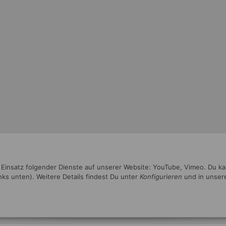
n Einsatz folgender Dienste auf unserer Website: YouTube, Vimeo. Du k
inks unten). Weitere Details findest Du unter
Konfigurieren
und in unser
* Alle Preise inkl. gesetzlicher USt.
•
Powered by
JTL-Shop
•
JTL5-Template mit
von Templatix