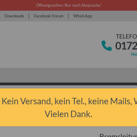
Öffnungszeiten: Nur nach Absprache!
Downloads
Facebook-Forum
WhatsApp
TELEFO
0172
Hot
 Kein Versand, kein Tel., keine Mails,
tburg & Barkas
Ersatzteile
Bremse
Bremsleitung Barkas B1000 B100
Vielen Dank.
Bremsleitu