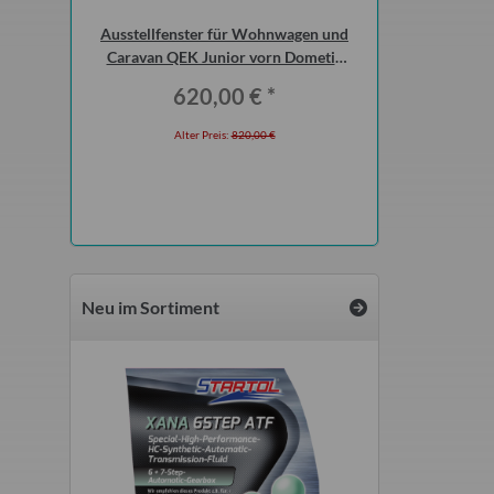
tic-Motorrad
Ausstellfenster für Wohnwagen und
Sonnensegel blau t
 5 Liter
Caravan QEK Junior vorn Dometic
Qek Junior Aer
Seitz
Inter
*
620,00 €
*
55,0
l
Alter Preis:
820,00 €
Alter Preis
 €
Neu im Sortiment