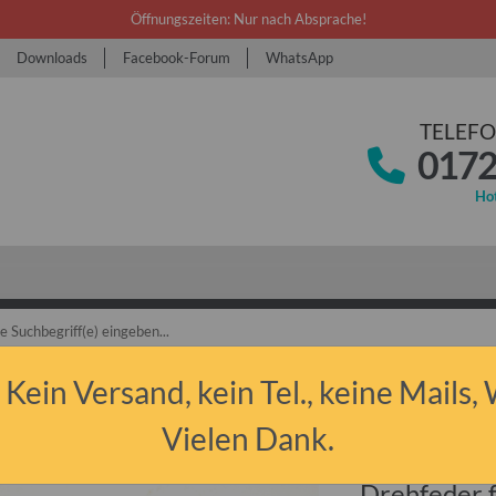
Öffnungszeiten: Nur nach Absprache!
Downloads
Facebook-Forum
WhatsApp
TELEFO
0172
Hot
bant P50/P60 & P601
Ersatzteile
Karosse sonstige Anbauteile
Drehf
 Kein Versand, kein Tel., keine Mails,
Vielen Dank.
Drehfeder 