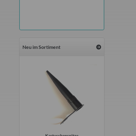
 €
Neu im Sortiment
r original
Kartuschenspitze
Flachsicherunge