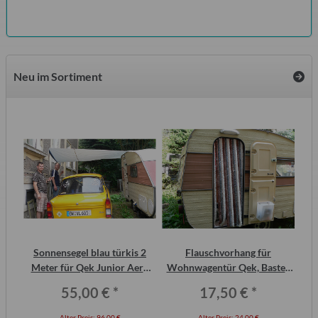
Neu im Sortiment
2
Sonnensegel blau türkis 2
Flauschvorhang für
AT
ero
Meter für Qek Junior Aero
Wohnwagentür Qek, Bastei,
325 Bastei Intercamp
Intercamp etc.
55,00 €
*
17,50 €
*
Alter Preis:
96,00 €
Alter Preis:
24,00 €