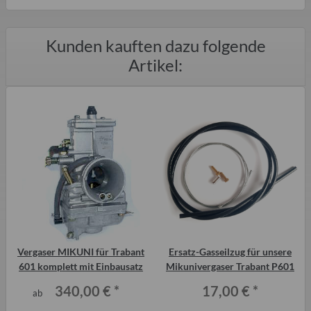
Kunden kauften dazu folgende
Artikel:
s
Vergaser MIKUNI für Trabant
Ersatz-Gasseilzug für unsere
601 komplett mit Einbausatz
Mikunivergaser Trabant P601
340,00 €
*
17,00 €
*
ab