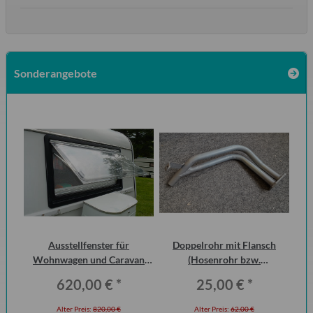
Sonderangebote
 2
Ausstellfenster für
Doppelrohr mit Flansch
Ke
ero
Wohnwagen und Caravan
(Hosenrohr bzw.
QEK Junior vorn Dometic
Flammenrohr) Wartburg 1.3
620,00 €
*
25,00 €
*
Seitz
(ohne KAT)
Alter Preis:
820,00 €
Alter Preis:
62,00 €