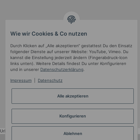
Informationen
Wie wir Cookies & Co nutzen
Durch Klicken auf „Alle akzeptieren“ gestattest Du den Einsatz
Gesetzliche Informationen
folgender Dienste auf unserer Website: YouTube, Vimeo. Du
kannst die Einstellung jederzeit ändern (Fingerabdruck-Icon
links unten). Weitere Details findest Du unter
Konfigurieren
und in unserer
Datenschutzerklärung
.
Impressum
|
Datenschutz
Alle akzeptieren
Widerrufsbutton
* Alle Preise inkl. gesetzlicher USt.
Konfigurieren
•
Powered by
JTL-Shop
•
JTL5-Template mit
von Templatix
Urlaub
Ablehnen